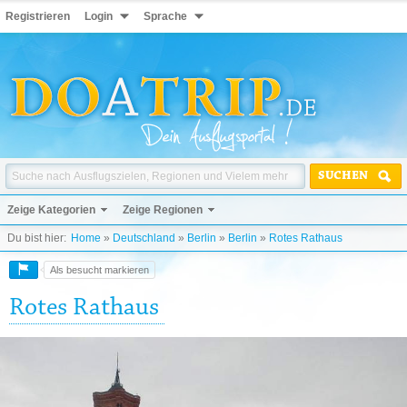
Registrieren
Login
Sprache
SUCHEN
Zeige Kategorien
Zeige Regionen
Du bist hier:
Home
»
Deutschland
»
Berlin
»
Berlin
»
Rotes Rathaus
Als besucht markieren
Rotes Rathaus