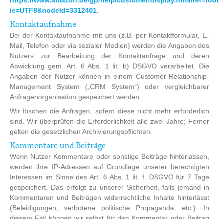
https://www.amazon.de/gp/help/customer/display.html/ref=foo
ie=UTF8&nodeId=3312401
.
Kontaktaufnahme
Bei der Kontaktaufnahme mit uns (z.B. per Kontaktformular, E-
Mail, Telefon oder via sozialer Medien) werden die Angaben des
Nutzers zur Bearbeitung der Kontaktanfrage und deren
Abwicklung gem. Art. 6 Abs. 1 lit. b) DSGVO verarbeitet. Die
Angaben der Nutzer können in einem Customer-Relationship-
Management System („CRM System“) oder vergleichbarer
Anfragenorganisation gespeichert werden.
Wir löschen die Anfragen, sofern diese nicht mehr erforderlich
sind. Wir überprüfen die Erforderlichkeit alle zwei Jahre; Ferner
gelten die gesetzlichen Archivierungspflichten.
Kommentare und Beiträge
Wenn Nutzer Kommentare oder sonstige Beiträge hinterlassen,
werden ihre IP-Adressen auf Grundlage unserer berechtigten
Interessen im Sinne des Art. 6 Abs. 1 lit. f. DSGVO für 7 Tage
gespeichert. Das erfolgt zu unserer Sicherheit, falls jemand in
Kommentaren und Beiträgen widerrechtliche Inhalte hinterlässt
(Beleidigungen, verbotene politische Propaganda, etc.). In
diesem Fall können wir selbst für den Kommentar oder Beitrag