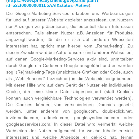
(
https://www.privacyshield.gov/participant?
id=a2zt000000001L5AAI&status=Active
).
Die Google-Marketing-Services erlauben uns Werbeanzeigen
für und auf unserer Website gezielter anzuzeigen, um Nutzern
nur Anzeigen zu präsentieren, die potentiell deren Interessen
entsprechen. Falls einem Nutzer z.B. Anzeigen für Produkte
angezeigt werden, für die er sich auf anderen Webseiten
interessiert hat, spricht man hierbei vom „Remarketing“. Zu
diesen Zwecken wird bei Aufruf unserer und anderer Webseiten,
auf denen Google-Marketing-Services aktiv sind, unmittelbar
durch Google ein Code von Google ausgeführt und es werden
sog. (Re)marketing-Tags (unsichtbare Grafiken oder Code, auch
als „Web Beacons“ bezeichnet) in die Webseite eingebunden.
Mit deren Hilfe wird auf dem Gerät der Nutzer ein individuelles
Cookie, d.h. eine kleine Datei abgespeichert (statt Cookies
können auch vergleichbare Technologien verwendet werden).
Die Cookies können von verschiedenen Domains gesetzt
werden, unter anderem von google.com, doubleclick.net,
invitemedia.com, admeld.com, googlesyndication.com oder
googleadservices.com. In dieser Datei wird vermerkt, welche
Webseiten der Nutzer aufgesucht, für welche Inhalte er sich
interessiert und welche Angebote er geklickt hat, ferner