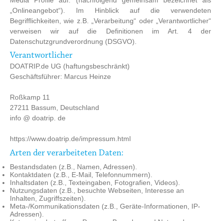
Media Profile auf. (nachfolgend gemeinsam bezeichnet als
„Onlineangebot“). Im Hinblick auf die verwendeten
Begrifflichkeiten, wie z.B. „Verarbeitung“ oder „Verantwortlicher“
verweisen wir auf die Definitionen im Art. 4 der
Datenschutzgrundverordnung (DSGVO).
Verantwortlicher
DOATRIP.de UG (haftungsbeschränkt)
Geschäftsführer: Marcus Heinze
Roßkamp 11
27211 Bassum, Deutschland
info @ doatrip. de
https://www.doatrip.de/impressum.html
Arten der verarbeiteten Daten:
Bestandsdaten (z.B., Namen, Adressen).
Kontaktdaten (z.B., E-Mail, Telefonnummern).
Inhaltsdaten (z.B., Texteingaben, Fotografien, Videos).
Nutzungsdaten (z.B., besuchte Webseiten, Interesse an
Inhalten, Zugriffszeiten).
Meta-/Kommunikationsdaten (z.B., Geräte-Informationen, IP-
Adressen).