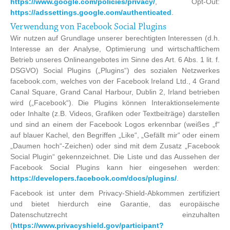
https://www.google.com/policies/privacy/
, Opt-Out:
https://adssettings.google.com/authenticated
.
Verwendung von Facebook Social Plugins
Wir nutzen auf Grundlage unserer berechtigten Interessen (d.h.
Interesse an der Analyse, Optimierung und wirtschaftlichem
Betrieb unseres Onlineangebotes im Sinne des Art. 6 Abs. 1 lit. f.
DSGVO) Social Plugins („Plugins“) des sozialen Netzwerkes
facebook.com, welches von der Facebook Ireland Ltd., 4 Grand
Canal Square, Grand Canal Harbour, Dublin 2, Irland betrieben
wird („Facebook“). Die Plugins können Interaktionselemente
oder Inhalte (z.B. Videos, Grafiken oder Textbeiträge) darstellen
und sind an einem der Facebook Logos erkennbar (weißes „f“
auf blauer Kachel, den Begriffen „Like“, „Gefällt mir“ oder einem
„Daumen hoch“-Zeichen) oder sind mit dem Zusatz „Facebook
Social Plugin“ gekennzeichnet. Die Liste und das Aussehen der
Facebook Social Plugins kann hier eingesehen werden:
https://developers.facebook.com/docs/plugins/
.
Facebook ist unter dem Privacy-Shield-Abkommen zertifiziert
und bietet hierdurch eine Garantie, das europäische
Datenschutzrecht einzuhalten
(
https://www.privacyshield.gov/participant?