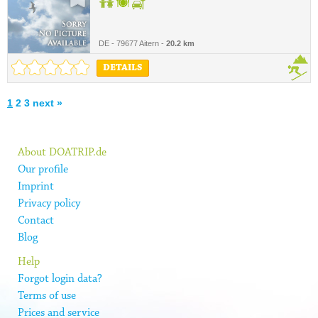
DE - 79677 Aitern -
20.2 km
DETAILS
1
2
3
next »
About DOATRIP.de
Our profile
Imprint
Privacy policy
Contact
Blog
Help
Forgot login data?
Terms of use
Prices and service