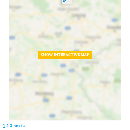
SHOW INTERACTIVE MAP
1
2
3
next »