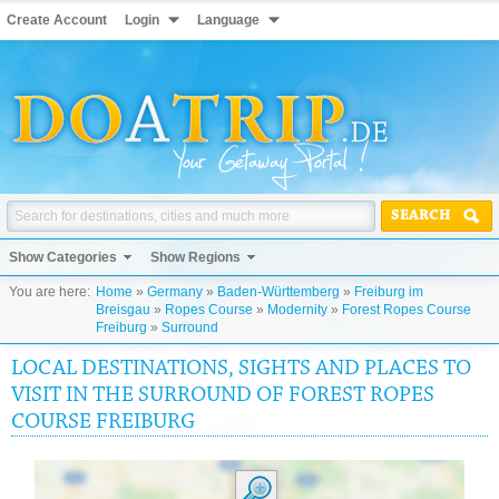
Create Account
Login
Language
SEARCH
Show Categories
Show Regions
You are here:
Home
»
Germany
»
Baden-Württemberg
»
Freiburg im
Breisgau
»
Ropes Course
»
Modernity
»
Forest Ropes Course
Freiburg
»
Surround
LOCAL DESTINATIONS, SIGHTS AND PLACES TO
VISIT IN THE SURROUND OF FOREST ROPES
COURSE FREIBURG