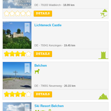
DE - 79183 Waldkirch -
18.99 km
DETAILS
Lichteneck Castle
18.
DE - 79341 Kenzingen -
19.45 km
DETAILS
Belchen
19.
DE - 79691 Neuenweg -
20.15 km
DETAILS
Ski Resort Belchen
20.