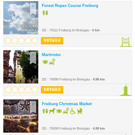
Forest Ropes Course Freiburg
1.
DE - 79111 Freiburg im Breisgau -
0 km
DETAILS
Martinstor
2.
DE - 79098 Freiburg im Breisgau -
4.96 km
DETAILS
Freiburg Christmas Market
3.
DE - 79098 Freiburg im Breisgau -
4.99 km