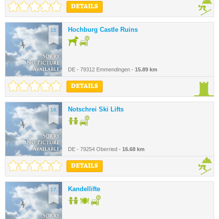
DETAILS
Hochburg Castle Ruins
15.
DE - 79312 Emmendingen -
15.89 km
DETAILS
Notschrei Ski Lifts
16.
DE - 79254 Oberried -
16.68 km
DETAILS
Kandellifte
17.