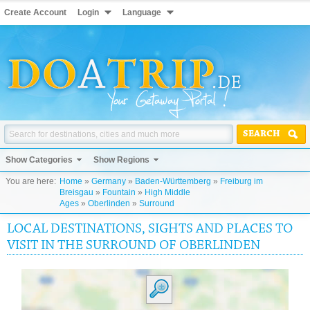
Create Account
Login
Language
SEARCH
Show Categories
Show Regions
You are here:
Home
»
Germany
»
Baden-Württemberg
»
Freiburg im
Breisgau
»
Fountain
»
High Middle
Ages
»
Oberlinden
»
Surround
LOCAL DESTINATIONS, SIGHTS AND PLACES TO
VISIT IN THE SURROUND OF OBERLINDEN