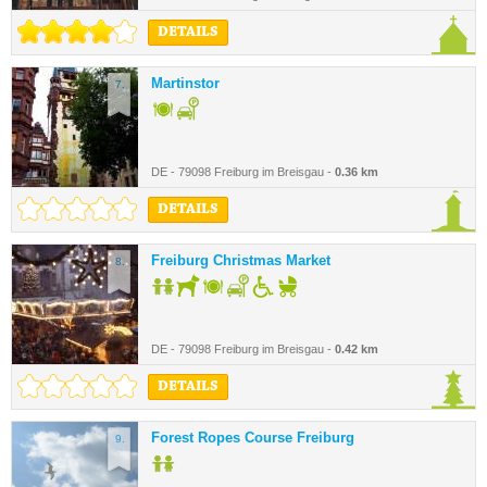
DETAILS
Martinstor
7.
DE - 79098 Freiburg im Breisgau -
0.36 km
DETAILS
Freiburg Christmas Market
8.
DE - 79098 Freiburg im Breisgau -
0.42 km
DETAILS
Forest Ropes Course Freiburg
9.