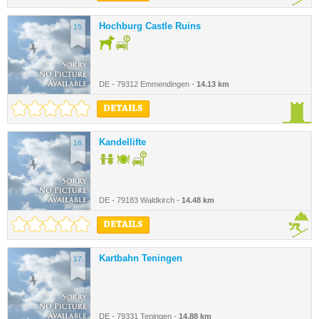
Hochburg Castle Ruins
15.
DE - 79312 Emmendingen -
14.13 km
DETAILS
Kandellifte
16.
DE - 79183 Waldkirch -
14.48 km
DETAILS
Kartbahn Teningen
17.
DE - 79331 Teningen -
14.88 km