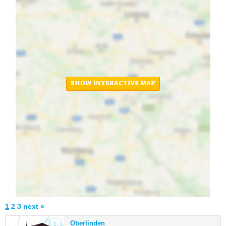
SHOW INTERACTIVE MAP
1
2
3
next »
Oberlinden
1.