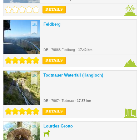
DETAILS
Feldberg
18.
DE - 79868 Feldberg -
17.42 km
DETAILS
Todtnauer Waterfall (Hangloch)
19.
DE - 79674 Todtnau -
17.87 km
DETAILS
Lourdes Grotto
20.