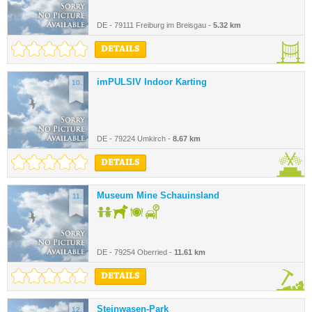
DE - 79111 Freiburg im Breisgau -
5.32 km
DETAILS
imPULSIV Indoor Karting
10.
DE - 79224 Umkirch -
8.67 km
DETAILS
Museum Mine Schauinsland
11.
DE - 79254 Oberried -
11.61 km
DETAILS
Steinwasen-Park
12.