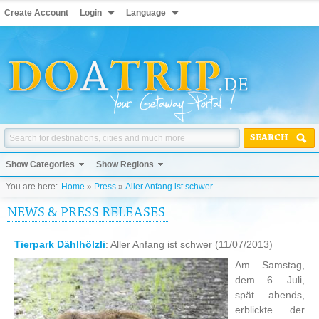
Create Account
Login
Language
SEARCH
Show Categories
Show Regions
You are here:
Home
»
Press
»
Aller Anfang ist schwer
NEWS & PRESS RELEASES
Tierpark Dählhölzli
: Aller Anfang ist schwer
(11/07/2013)
Am Samstag,
dem 6. Juli,
spät abends,
erblickte der