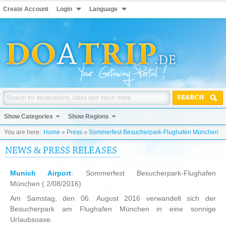
Create Account
Login
Language
SEARCH
Show Categories
Show Regions
You are here:
Home
»
Press
»
Sommerfest Besucherpark-Flughafen München
NEWS & PRESS RELEASES
Munich Airport
: Sommerfest Besucherpark-Flughafen
München
( 2/08/2016)
Am Samstag, den 06. August 2016 verwandelt sich der
Besucherpark am Flughafen München in eine sonnige
Urlaubsoase.