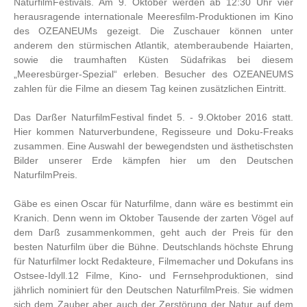
NaturfilmFestivals. Am 9. Oktober werden ab 12:30 Uhr vier
herausragende internationale Meeresfilm-Produktionen im Kino
des OZEANEUMs gezeigt. Die Zuschauer können unter
anderem den stürmischen Atlantik, atemberaubende Haiarten,
sowie die traumhaften Küsten Südafrikas bei diesem
„Meeresbürger-Spezial“ erleben. Besucher des OZEANEUMS
zahlen für die Filme an diesem Tag keinen zusätzlichen Eintritt.
Das Darßer NaturfilmFestival findet 5. - 9.Oktober 2016 statt.
Hier kommen Naturverbundene, Regisseure und Doku-Freaks
zusammen. Eine Auswahl der bewegendsten und ästhetischsten
Bilder unserer Erde kämpfen hier um den Deutschen
NaturfilmPreis.
Gäbe es einen Oscar für Naturfilme, dann wäre es bestimmt ein
Kranich. Denn wenn im Oktober Tausende der zarten Vögel auf
dem Darß zusammenkommen, geht auch der Preis für den
besten Naturfilm über die Bühne. Deutschlands höchste Ehrung
für Naturfilmer lockt Redakteure, Filmemacher und Dokufans ins
Ostsee-Idyll.12 Filme, Kino- und Fernsehproduktionen, sind
jährlich nominiert für den Deutschen NaturfilmPreis. Sie widmen
sich dem Zauber aber auch der Zerstörung der Natur auf dem