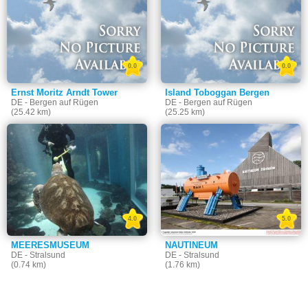
0.0
0.0
Ernst Moritz Arndt Tower
Island Toboggan Bergen
DE - Bergen auf Rügen
DE - Bergen auf Rügen
(25.42 km)
(25.25 km)
4.0
5.0
MEERESMUSEUM
NAUTINEUM
DE - Stralsund
DE - Stralsund
(0.74 km)
(1.76 km)