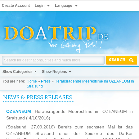
Create Account
Login
Language
SEARCH
Show Categories
Show Regions
You are here:
Home
»
Press
»
Herausragende Meeresfilme im OZEANEUM in
Stralsund
NEWS & PRESS RELEASES
OZEANEUM
: Herausragende Meeresfilme im OZEANEUM in
Stralsund
( 4/10/2016)
(Stralsund, 27.09.2016) Bereits zum sechsten Mal ist das
OZEANEUM Stralsund einer der Spielorte des Darßer