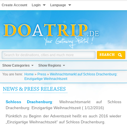
Create Account
Login
Language
SEARCH
Show Categories
Show Regions
You are here:
Home
»
Press
»
Weihnachtsmarkt auf Schloss Drachenburg:
Einzigartige Weihnachtszeit
NEWS & PRESS RELEASES
Schloss Drachenburg
: Weihnachtsmarkt auf Schloss
Drachenburg: Einzigartige Weihnachtszeit
( 1/12/2016)
Pünktlich zu Beginn der Adventszeit heißt es auch 2016 wieder
„Einzigartige Weihnachtszeit“ auf Schloss Drachenburg.