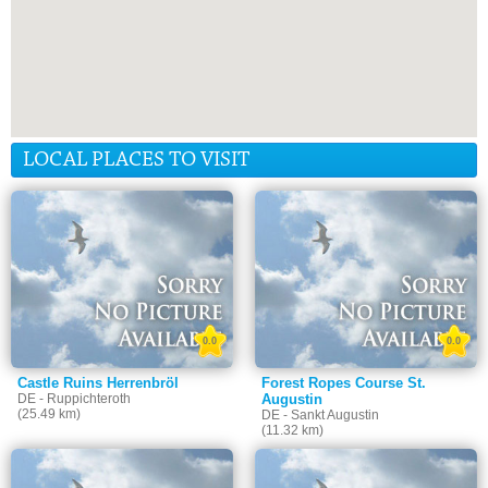
LOCAL PLACES TO VISIT
0.0
0.0
Castle Ruins Herrenbröl
Forest Ropes Course St.
DE - Ruppichteroth
Augustin
(25.49 km)
DE - Sankt Augustin
(11.32 km)