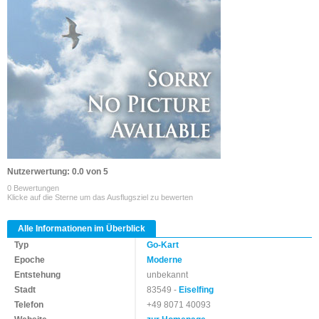
Nutzerwertung: 0.0 von 5
0 Bewertungen
Klicke auf die Sterne um das Ausflugsziel zu bewerten
Alle Informationen im Überblick
Typ
Go-Kart
Epoche
Moderne
Entstehung
unbekannt
Stadt
83549 -
Eiselfing
Telefon
+49 8071 40093