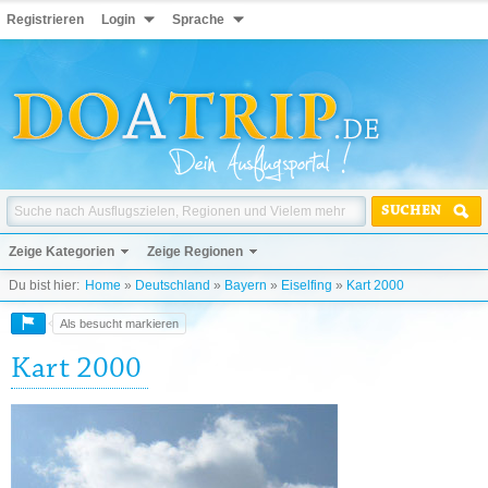
Registrieren
Login
Sprache
SUCHEN
Zeige Kategorien
Zeige Regionen
Du bist hier:
Home
»
Deutschland
»
Bayern
»
Eiselfing
»
Kart 2000
Als besucht markieren
Kart 2000