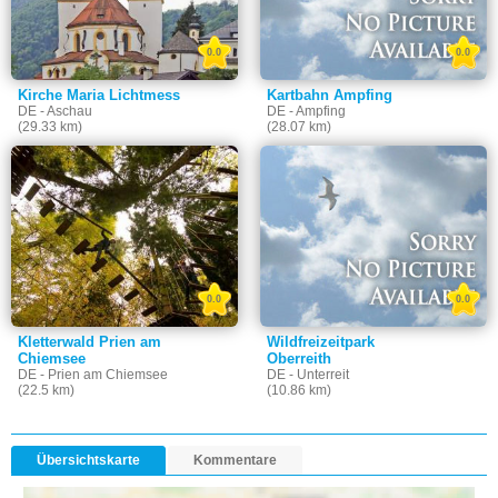
0.0
0.0
Kirche Maria Lichtmess
Kartbahn Ampfing
DE - Aschau
DE - Ampfing
(29.33 km)
(28.07 km)
0.0
0.0
Kletterwald Prien am
Wildfreizeitpark
Chiemsee
Oberreith
DE - Prien am Chiemsee
DE - Unterreit
(22.5 km)
(10.86 km)
Übersichtskarte
Kommentare