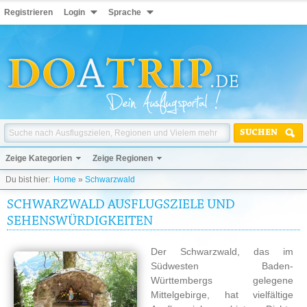
Registrieren
Login
Sprache
SUCHEN
Zeige Kategorien
Zeige Regionen
Du bist hier:
Home
»
Schwarzwald
SCHWARZWALD AUSFLUGSZIELE UND
SEHENSWÜRDIGKEITEN
Der Schwarzwald, das im
Südwesten Baden-
Württembergs gelegene
Mittelgebirge, hat vielfältige