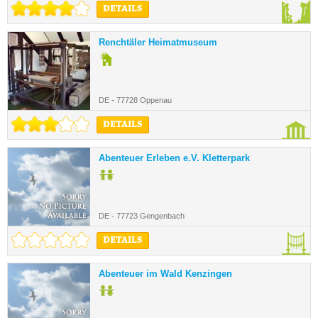
DETAILS
Renchtäler Heimatmuseum
DE - 77728 Oppenau
DETAILS
Abenteuer Erleben e.V. Kletterpark
DE - 77723 Gengenbach
DETAILS
Abenteuer im Wald Kenzingen