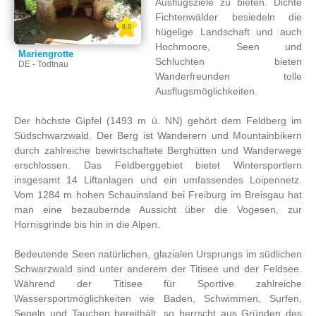
Ausflugsziele zu bieten. Dichte
Fichtenwälder besiedeln die
0.0
hügelige Landschaft und auch
Hochmoore, Seen und
Mariengrotte
Schluchten bieten
DE - Todtnau
Wanderfreunden tolle
Ausflugsmöglichkeiten.
Der höchste Gipfel (1493 m ü. NN) gehört dem Feldberg im
Südschwarzwald. Der Berg ist Wanderern und Mountainbikern
durch zahlreiche bewirtschaftete Berghütten und Wanderwege
erschlossen. Das Feldberggebiet bietet Wintersportlern
insgesamt 14 Liftanlagen und ein umfassendes Loipennetz.
Vom 1284 m hohen Schauinsland bei Freiburg im Breisgau hat
man eine bezaubernde Aussicht über die Vogesen, zur
Hornisgrinde bis hin in die Alpen.
Bedeutende Seen natürlichen, glazialen Ursprungs im südlichen
Schwarzwald sind unter anderem der Titisee und der Feldsee.
Während der Titisee für Sportive zahlreiche
Wassersportmöglichkeiten wie Baden, Schwimmen, Surfen,
Segeln und Tauchen bereithält, so herrscht aus Gründen des