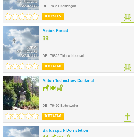
DE - 79341 Kenzingen
DETAILS
Action Forest
DE - 79822 Titisee-Neustadt
DETAILS
Anton Tschechow Denkmal
DE - 79410 Badenweiler
DETAILS
Barfusspark Dornstetten