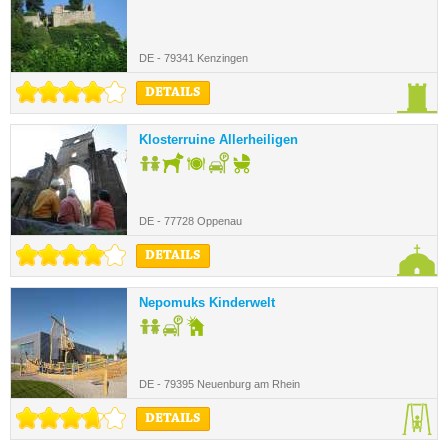
DE - 79341 Kenzingen
DETAILS
Klosterruine Allerheiligen
DE - 77728 Oppenau
DETAILS
Nepomuks Kinderwelt
DE - 79395 Neuenburg am Rhein
DETAILS