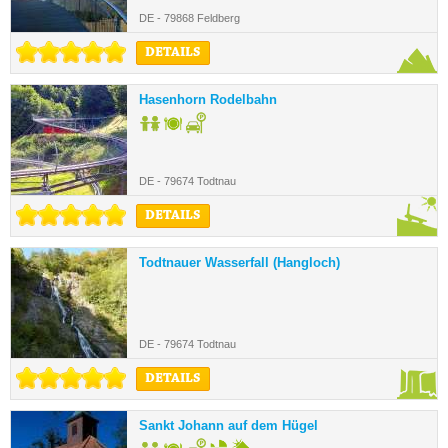
DE - 79868 Feldberg
DETAILS
Hasenhorn Rodelbahn
DE - 79674 Todtnau
DETAILS
Todtnauer Wasserfall (Hangloch)
DE - 79674 Todtnau
DETAILS
Sankt Johann auf dem Hügel