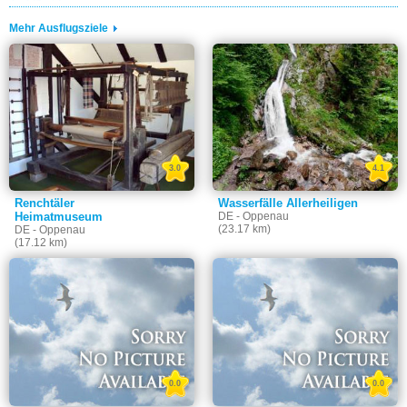
Mehr Ausflugsziele
3.0
4.1
Renchtäler
Wasserfälle Allerheiligen
Heimatmuseum
DE - Oppenau
(23.17 km)
DE - Oppenau
(17.12 km)
0.0
0.0