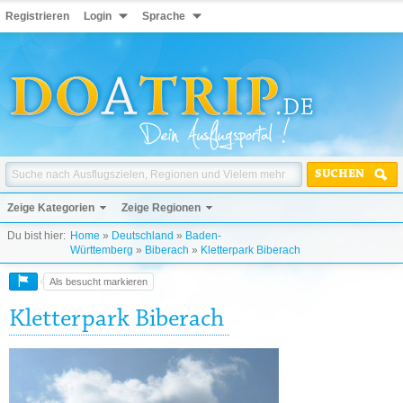
Registrieren
Login
Sprache
SUCHEN
Zeige Kategorien
Zeige Regionen
Du bist hier:
Home
»
Deutschland
»
Baden-
Württemberg
»
Biberach
»
Kletterpark Biberach
Als besucht markieren
Kletterpark Biberach