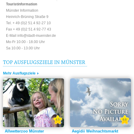
Touristinformation
Münster Information
Heinrich-Brüning Straße 9
Tel. + 49 (0)2 51.4 92-27 10
Fax + 49 (0)2 51.4 92-77 43
E-Mail info@stadt-muenster.de
Mo-Fr 10.00 - 18.00 Uhr
Sa 10.00 - 13.00 Uhr
TOP AUSFLUGSZIELE IN MÜNSTER
Mehr Ausflugsziele
4.5
0.0
Allwetterzoo Münster
Aegidii Weihnachtsmarkt