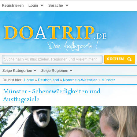
Registrieren
Login
Sprache
SUCHEN
Zeige Kategorien
Zeige Regionen
Du bist hier:
Home
»
Deutschland
»
Nordrhein-Westfalen
»
Münster
Münster - Sehenswürdigkeiten und
Ausflugsziele