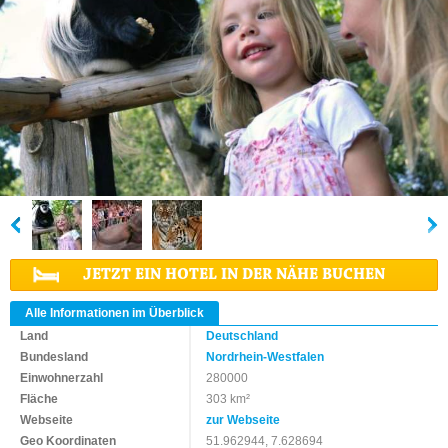
JETZT EIN HOTEL IN DER NÄHE BUCHEN
Alle Informationen im Überblick
Land
Deutschland
Bundesland
Nordrhein-Westfalen
Einwohnerzahl
280000
Fläche
303 km²
Webseite
zur Webseite
Geo Koordinaten
51.962944, 7.628694