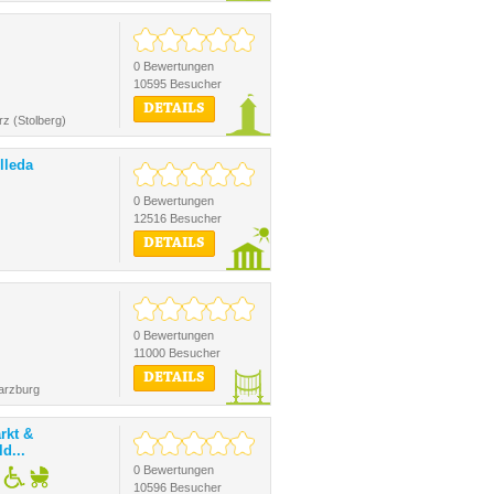
0 Bewertungen
10595 Besucher
DETAILS
z (Stolberg)
lleda
0 Bewertungen
12516 Besucher
DETAILS
0 Bewertungen
11000 Besucher
DETAILS
arzburg
rkt &
d...
0 Bewertungen
10596 Besucher