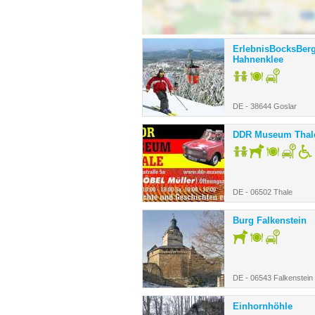
ErlebnisBocksBer
Hahnenklee
DE - 38644 Goslar
DDR Museum Thal
DE - 06502 Thale
Burg Falkenstein
DE - 06543 Falkenstein
Einhornhöhle