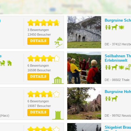
g
Burgruine Sch
3 Bewertungen
13450 Besucher
DETAILS
DE - 37412 Herzb
e
Seilbahnen Th
Erlebniswelt
6 Bewertungen
16598 Besucher
DETAILS
DE - 06502 Thale
Burgruine Hoh
6 Bewertungen
19087 Besucher
DETAILS
 (Harz)
DE - 99762 Neusta
Skigebiet Bra