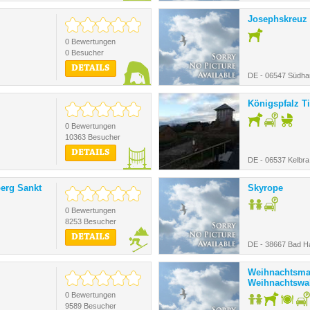
Josephskreuz
0 Bewertungen
0 Besucher
DETAILS
DE - 06547 Südhar
Königspfalz Ti
0 Bewertungen
10363 Besucher
DETAILS
DE - 06537 Kelbra
erg Sankt
Skyrope
0 Bewertungen
8253 Besucher
DETAILS
DE - 38667 Bad H
Weihnachtsma
Weihnachtswal
0 Bewertungen
9589 Besucher