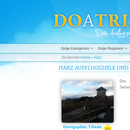
Zeige Kategorien
Zeige Regionen
Du bist hier:
Home
»
Harz
HARZ AUSFLUGSZIELE UND
Der 
Sehen
Königspfalz Tilleda
0.0