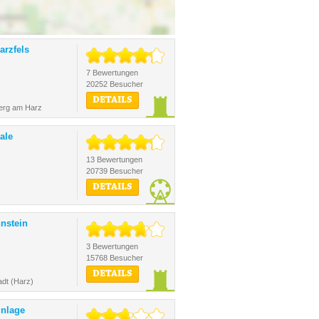
arzfels
7 Bewertungen
20252 Besucher
DETAILS
erg am Harz
ale
13 Bewertungen
20739 Besucher
DETAILS
nstein
3 Bewertungen
15768 Besucher
DETAILS
dt (Harz)
unlage