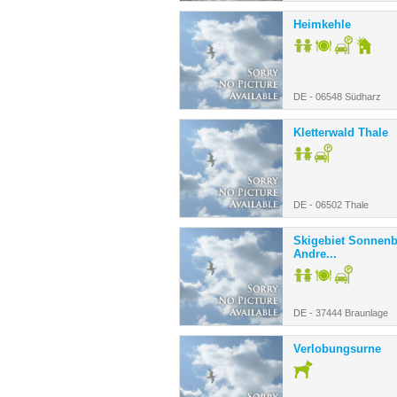
Heimkehle
DE - 06548 Südharz
Kletterwald Thale
DE - 06502 Thale
Skigebiet Sonnenb
Andre...
DE - 37444 Braunlage
Verlobungsurne