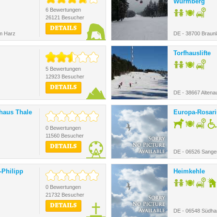
Wurmberg
6 Bewertungen
26121 Besucher
DETAILS
m Harz
DE - 38700 Braun
Torfhauslifte
5 Bewertungen
12923 Besucher
DETAILS
DE - 38667 Altena
lhaus Thale
Europa-Rosar
0 Bewertungen
11560 Besucher
DETAILS
DE - 06526 Sange
-Philipp
Heimkehle
0 Bewertungen
21732 Besucher
DETAILS
DE - 06548 Südha