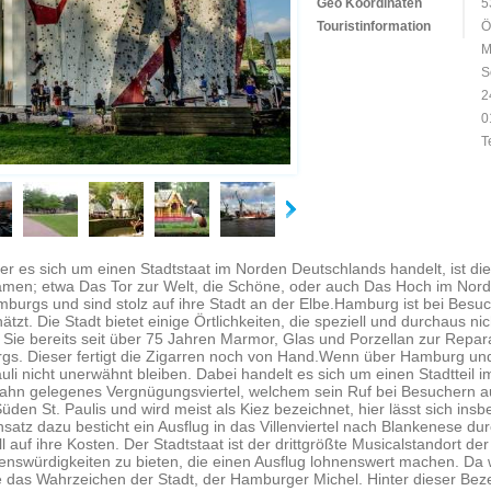
Geo Koordinaten
5
Touristinformation
Ö
M
S
2
0
T
r es sich um einen Stadtstaat im Norden Deutschlands handelt, ist die
namen; etwa Das Tor zur Welt, die Schöne, oder auch Das Hoch im Nord
rgs und sind stolz auf ihre Stadt an der Elbe.Hamburg ist bei Besuc
hätzt. Die Stadt bietet einige Örtlichkeiten, die speziell und durchaus ni
 Sie bereits seit über 75 Jahren Marmor, Glas und Porzellan zur Repara
rgs. Dieser fertigt die Zigarren noch von Hand.Wenn über Hamburg u
auli nicht unerwähnt bleiben. Dabei handelt es sich um einen Stadtteil i
ahn gelegenes Vergnügungsviertel, welchem sein Ruf bei Besuchern aus
üden St. Paulis und wird meist als Kiez bezeichnet, hier lässt sich in
atz dazu besticht ein Ausflug in das Villenviertel nach Blankenese dur
f ihre Kosten. Der Stadtstaat ist der drittgrößte Musicalstandort der
nswürdigkeiten zu bieten, die einen Ausflug lohnenswert machen. Da 
 das Wahrzeichen der Stadt, der Hamburger Michel. Hinter dieser Beze