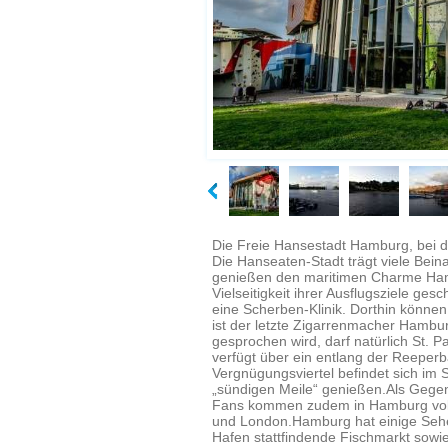
Die Freie Hansestadt Hamburg, bei de
Die Hanseaten-Stadt trägt viele Bei
genießen den maritimen Charme Hambu
Vielseitigkeit ihrer Ausflugsziele gesc
eine Scherben-Klinik. Dorthin können
ist der letzte Zigarrenmacher Hambu
gesprochen wird, darf natürlich St. P
verfügt über ein entlang der Reeperb
Vergnügungsviertel befindet sich im S
„sündigen Meile“ genießen.Als Gegens
Fans kommen zudem in Hamburg voll au
und London.Hamburg hat einige Sehe
Hafen stattfindende Fischmarkt sowie