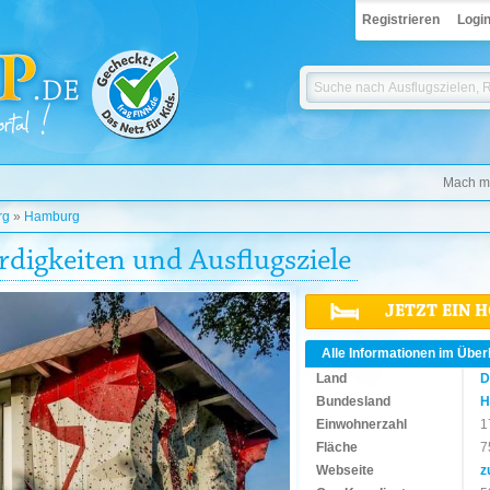
Registrieren
Logi
Mach mi
rg
»
Hamburg
digkeiten und Ausflugsziele
JETZT EIN 
Alle Informationen im Über
Land
D
Bundesland
H
Einwohnerzahl
1
Fläche
7
Webseite
z