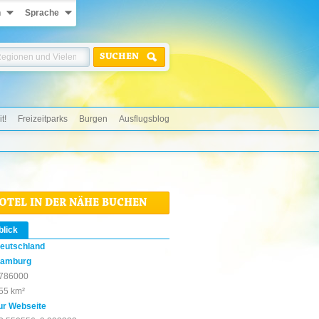
n
Sprache
SUCHEN
t!
Freizeitparks
Burgen
Ausflugsblog
HOTEL IN DER NÄHE BUCHEN
blick
eutschland
amburg
786000
55 km²
ur Webseite