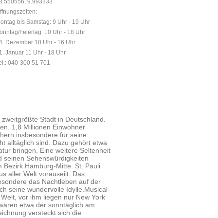
3.550556, 9.993333
ffnungszeiten:
ontag bis Samstag: 9 Uhr - 19 Uhr
onntag/Feiertag: 10 Uhr - 18 Uhr
4. Dezember 10 Uhr - 16 Uhr
1. Januar 11 Uhr - 18 Uhr
el.: 040-300 51 701
 zweitgrößte Stadt in Deutschland.
en. 1,8 Millionen Einwohner
hern insbesondere für seine
cht alltäglich sind. Dazu gehört etwa
tur bringen. Eine weitere Seltenheit
nd seinen Sehenswürdigkeiten
m Bezirk Hamburg-Mitte. St. Pauli
 aller Welt vorauseilt. Das
sbesondere das Nachtleben auf der
ch seine wundervolle Idylle.Musical-
 Welt, vor ihm liegen nur New York
wären etwa der sonntäglich am
ichnung versteckt sich die