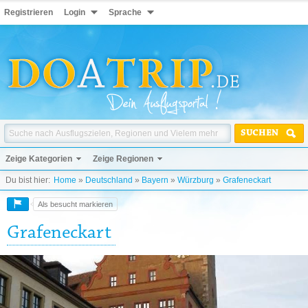
Registrieren
Login
Sprache
SUCHEN
Zeige Kategorien
Zeige Regionen
Du bist hier:
Home
»
Deutschland
»
Bayern
»
Würzburg
»
Grafeneckart
Als besucht markieren
Grafeneckart