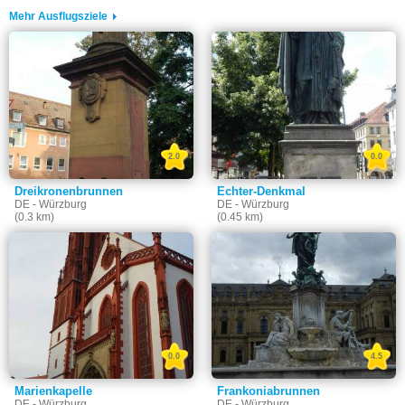
Mehr Ausflugsziele
2.0
0.0
Dreikronenbrunnen
Echter-Denkmal
DE - Würzburg
DE - Würzburg
(0.3 km)
(0.45 km)
0.0
4.5
Marienkapelle
Frankoniabrunnen
DE - Würzburg
DE - Würzburg