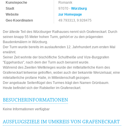
Kunstepoche
Romanik
Stadt
97070 -
Würzburg
Website
zur Homepage
Geo Koordinaten
49.793313, 9.928475
Der älteste Teil des Würzburger Rathauses nennt sich Grafeneckart. Durch
seinen knapp 55 Meter hohen Turm, gehört er zu den prägensten
Baudenkmälern in Würzburg.
Der Turm wurde bereits im auslaufenden 12. Jahrhundert zum ersten Mal
erwähnt.
Seiner Zeit wohnte der bischöfliche Schultheiße und Vize-Burggrafen
"Eggehardus", nach dem der Turm auch benannt wurde.
Während des Zweiten Weltkrieges wurde der mittelalterliche Kern des
Grafeneckart teilweise getroffen, wobei auch der bekannte Wenzelsaal, eine
mitelalterliche profane Halle, in Mitleidenschaft gezogen.
Der angebaute Seitenflügel des Turmes trägt den Namen Grünbaum.
Heute befindet sich der Ratskeller im Grafeneckart.
BESUCHERINFORMATIONEN
Keine Informationen verfügbar
AUSFLUGSZIELE IM UMKREIS VON GRAFENECKART