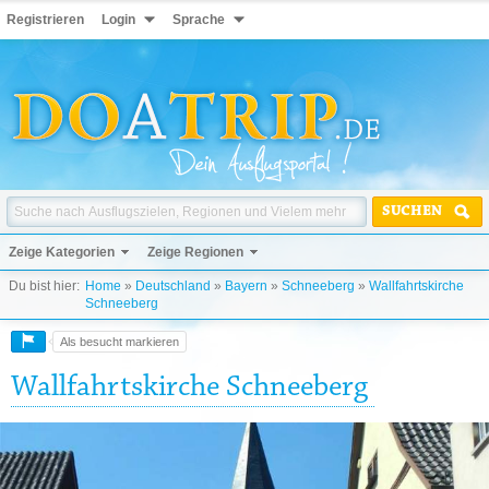
Registrieren
Login
Sprache
SUCHEN
Zeige Kategorien
Zeige Regionen
Du bist hier:
Home
»
Deutschland
»
Bayern
»
Schneeberg
»
Wallfahrtskirche
Schneeberg
Als besucht markieren
Wallfahrtskirche Schneeberg