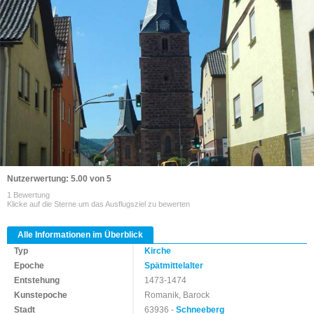
Nutzerwertung: 5.00 von 5
1 Bewertung
Klicke auf die Sterne um das Ausflugsziel zu bewerten
Alle Informationen im Überblick
Typ
Kirche
Epoche
Spätmittelalter
Entstehung
1473-1474
Kunstepoche
Romanik, Barock
Stadt
63936 -
Schneeberg