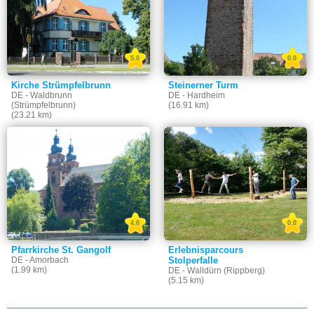
5.0
0.0
Kirche Strümpfelbrunn
Steinerner Turm
DE - Waldbrunn
DE - Hardheim
(Strümpfelbrunn)
(16.91 km)
(23.21 km)
4.0
0.0
Pfarrkirche St. Gangolf
Erlebnisparcours
DE - Amorbach
Stolperfalle
(1.99 km)
DE - Walldürn (Rippberg)
(5.15 km)