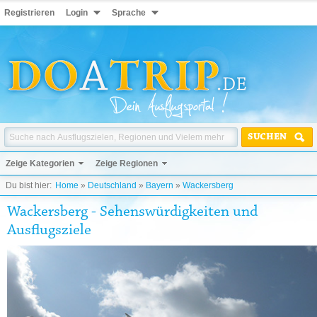
Registrieren
Login
Sprache
SUCHEN
Zeige Kategorien
Zeige Regionen
Du bist hier:
Home
»
Deutschland
»
Bayern
»
Wackersberg
Wackersberg - Sehenswürdigkeiten und
Ausflugsziele