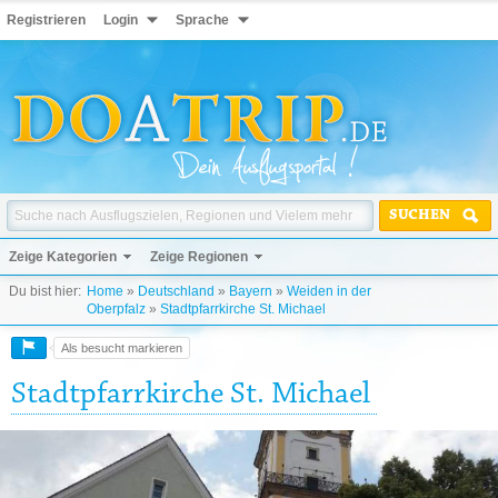
Registrieren
Login
Sprache
SUCHEN
Zeige Kategorien
Zeige Regionen
Du bist hier:
Home
»
Deutschland
»
Bayern
»
Weiden in der
Oberpfalz
»
Stadtpfarrkirche St. Michael
Als besucht markieren
Stadtpfarrkirche St. Michael