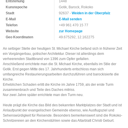
Entstehung
1448
Kunstepoche
Gotik, Barock, Rokoko
Stadt
92637 -
Weiden in der Oberpfalz
E-Mail
E-Mail senden
Telefon
+49 961 470 15 77
Website
zur Homepage
Geo Koordinaten
49.675292, 12.162275
An selbiger Stelle der heutigen St. Michael Kirche befand sich in früherer Zeit
ein Vorgängerbau, gotischer Architektur. Dieser ist allerdings dem
verheerenden Stadtbrand von 1396 zum Opfer gefallen.
Anschließend errichtete man die St. Michael Kirche, ebenfalls im Stile der
Gotik. Erst gegen Mitte des 17. Jahrhunderts entschloss man sich
umfangreiche Restaurierungsarbeiten durchzuführen und barockisierte die
Kirche.
Erheblichen Schaden erlitt die Kirche im Jahre 1759, als der erste Turm
zusammenbrach und Teile des Daches mitriss.
Nur zwei Jahre später errichtete man den Turm neu.
Heute prägt die Kirche das Bild des bekannten Marktplatzes der Stadt und ist
Anlaufpunkt der evangelischen Gemeinde ebenso, wie Ausflugsziel und
Sehenswürdigkeit für Reisende. Besonders bemerkenswert sind die Rokoko-
Schnitzereien an den Kirchenstühlen sowie das Altarblatt Christi Geburt.