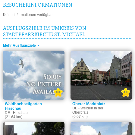
BESUCHERINFORMATIONEN
Keine Informationen verfügbar
AUSFLUGSZIELE IM UMKREIS VON
STADTPFARRKIRCHE ST. MICHAEL
Mehr Ausflugsziele
0.0
4.0
Waldhochseilgarten
Oberer Marktplatz
Hirschau
DE - Weiden in der
Oberpfalz
DE - Hirschau
(0.07 km)
(21.64 km)