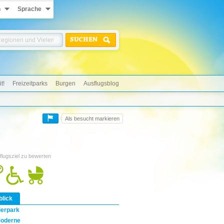
n
Sprache
SUCHEN
t!
Freizeitparks
Burgen
Ausflugsblog
Als besucht markieren
flugsziel zu bewerten
blick
ierpark
oderne