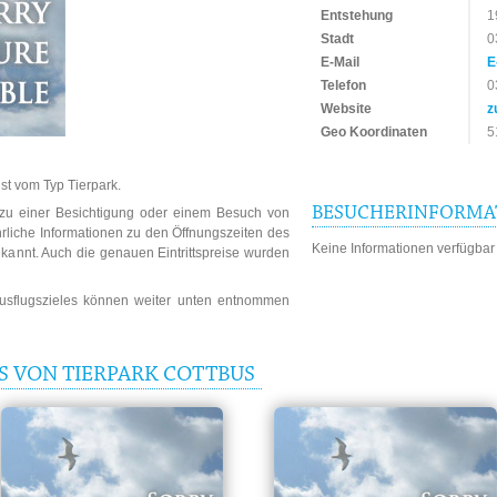
Entstehung
1
Stadt
0
E-Mail
E
Telefon
0
Website
z
Geo Koordinaten
5
ist vom Typ Tierpark.
BESUCHERINFORMA
n zu einer Besichtigung oder einem Besuch von
rliche Informationen zu den Öffnungszeiten des
Keine Informationen verfügbar
ekannt. Auch die genauen Eintrittspreise wurden
Ausflugszieles können weiter unten entnommen
S VON TIERPARK COTTBUS