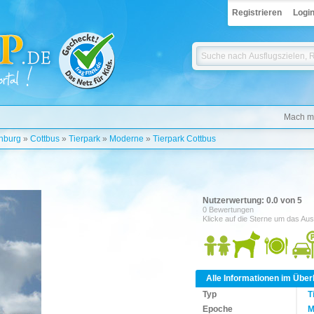
Registrieren
Logi
Mach mi
nburg
»
Cottbus
»
Tierpark
»
Moderne
»
Tierpark Cottbus
Nutzerwertung: 0.0 von 5
0 Bewertungen
Klicke auf die Sterne um das Aus
Alle Informationen im Über
Typ
T
Epoche
M