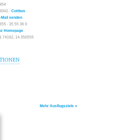
954
3042 -
Cottbus
-Mail senden
355 - 35 55 36 0
ur Homepage
1.74162, 14.350555
TIONEN
Mehr Ausflugsziele