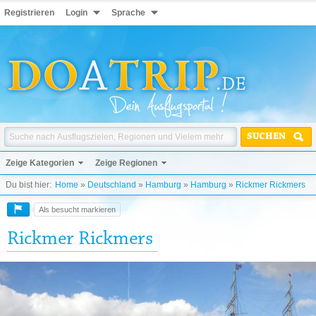
Registrieren
Login
Sprache
SUCHEN
Zeige Kategorien
Zeige Regionen
Du bist hier:
Home
»
Deutschland
»
Hamburg
»
Hamburg
»
Rickmer Rickmers
Als besucht markieren
Rickmer Rickmers