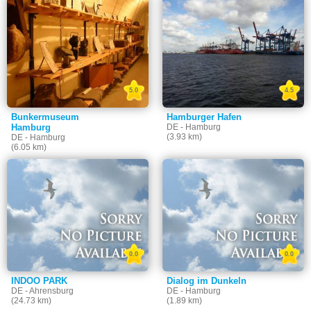
5.0
4.5
Bunkermuseum
Hamburger Hafen
Hamburg
DE - Hamburg
(3.93 km)
DE - Hamburg
(6.05 km)
0.0
0.0
INDOO PARK
Dialog im Dunkeln
DE - Ahrensburg
DE - Hamburg
(24.73 km)
(1.89 km)