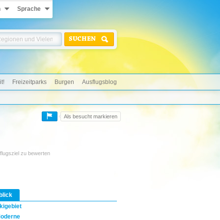
n
Sprache
SUCHEN
t!
Freizeitparks
Burgen
Ausflugsblog
Als besucht markieren
flugsziel zu bewerten
blick
kigebiet
oderne