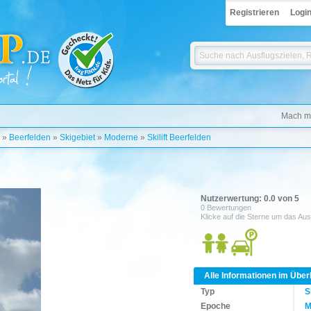
Registrieren
Logi
Mach mi
»
Beerfelden
»
Skigebiet
»
Moderne
»
Skilift Beerfelden
Nutzerwertung: 0.0 von 5
0 Bewertungen
Klicke auf die Sterne um das Aus
Alle Informationen im Über
Typ
S
Epoche
M