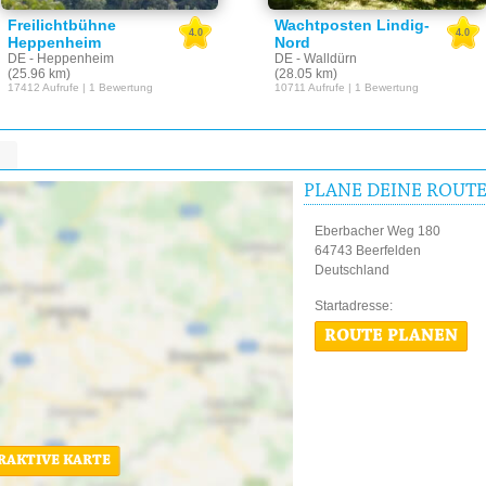
Freilichtbühne
Wachtposten Lindig-
4.0
4.0
Heppenheim
Nord
DE - Heppenheim
DE - Walldürn
(25.96 km)
(28.05 km)
17412 Aufrufe | 1 Bewertung
10711 Aufrufe | 1 Bewertung
PLANE DEINE ROUT
Eberbacher Weg 180
64743 Beerfelden
Deutschland
Startadres
ROUTE PLANEN
ERAKTIVE KARTE