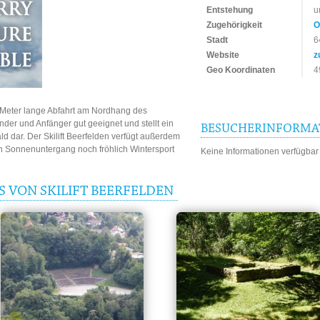
Entstehung
u
Zugehörigkeit
O
Stadt
6
Website
z
Geo Koordinaten
4
0 Meter lange Abfahrt am Nordhang des
der und Anfänger gut geeignet und stellt ein
BESUCHERINFORMA
d dar. Der Skilift Beerfelden verfügt außerdem
ch Sonnenuntergang noch fröhlich Wintersport
Keine Informationen verfügbar
S VON SKILIFT BEERFELDEN