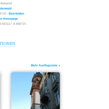
nbekannt
denwald
4743 -
Beerfelden
ur Homepage
9.563117, 8.988715
TIONEN
Mehr Ausflugsziele