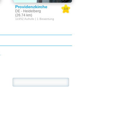
Providenzkirche
3.0
DE - Heidelberg
(26.74 km)
11952 Aufrufe | 1 Bewertung
E
se: