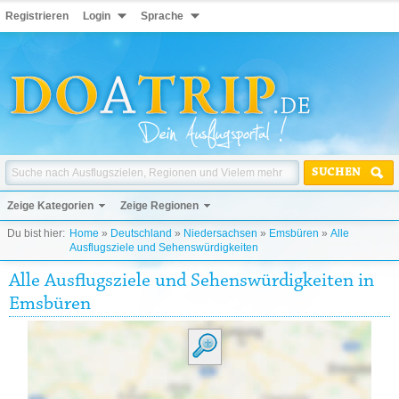
Registrieren
Login
Sprache
SUCHEN
Zeige Kategorien
Zeige Regionen
Du bist hier:
Home
»
Deutschland
»
Niedersachsen
»
Emsbüren
»
Alle
Ausflugsziele und Sehenswürdigkeiten
Alle Ausflugsziele und Sehenswürdigkeiten in
Emsbüren