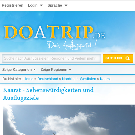
Registrieren
Login
Sprache
SUCHEN
Zeige Kategorien
Zeige Regionen
Du bist hier:
Home
»
Deutschland
»
Nordrhein-Westfalen
»
Kaarst
Kaarst - Sehenswürdigkeiten und
Ausflugsziele