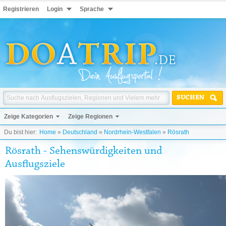
Registrieren
Login
Sprache
SUCHEN
Zeige Kategorien
Zeige Regionen
Du bist hier:
Home
»
Deutschland
»
Nordrhein-Westfalen
»
Rösrath
Rösrath - Sehenswürdigkeiten und
Ausflugsziele