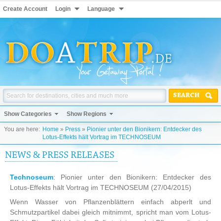
Create Account
Login
Language
SEARCH
Show Categories
Show Regions
You are here:
Home
»
Press
»
Pionier unter den Bionikern: Entdecker des
Lotus-Effekts hält Vortrag im TECHNOSEUM
NEWS & PRESS RELEASES
Technoseum
: Pionier unter den Bionikern: Entdecker des
Lotus-Effekts hält Vortrag im TECHNOSEUM
(27/04/2015)
Wenn Wasser von Pflanzenblättern einfach abperlt und
Schmutzpartikel dabei gleich mitnimmt, spricht man vom Lotus-