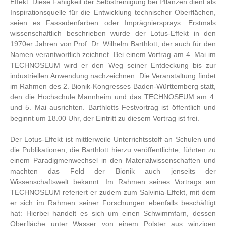
Effekt. Diese Fähigkeit der Selbstreinigung bei Pflanzen dient als
Inspirationsquelle für die Entwicklung technischer Oberflächen,
seien es Fassadenfarben oder Imprägniersprays. Erstmals
wissenschaftlich beschrieben wurde der Lotus-Effekt in den
1970er Jahren von Prof. Dr. Wilhelm Barthlott, der auch für den
Namen verantwortlich zeichnet. Bei einem Vortrag am 4. Mai im
TECHNOSEUM wird er den Weg seiner Entdeckung bis zur
industriellen Anwendung nachzeichnen. Die Veranstaltung findet
im Rahmen des 2. Bionik-Kongresses Baden-Württemberg statt,
den die Hochschule Mannheim und das TECHNOSEUM am 4.
und 5. Mai ausrichten. Barthlotts Festvortrag ist öffentlich und
beginnt um 18.00 Uhr, der Eintritt zu diesem Vortrag ist frei.
Der Lotus-Effekt ist mittlerweile Unterrichtsstoff an Schulen und
die Publikationen, die Barthlott hierzu veröffentlichte, führten zu
einem Paradigmenwechsel in den Materialwissenschaften und
machten das Feld der Bionik auch jenseits der
Wissenschaftswelt bekannt. Im Rahmen seines Vortrags am
TECHNOSEUM referiert er zudem zum Salvinia-Effekt, mit dem
er sich im Rahmen seiner Forschungen ebenfalls beschäftigt
hat: Hierbei handelt es sich um einen Schwimmfarn, dessen
Oberfläche unter Wasser von einem Polster aus winzigen