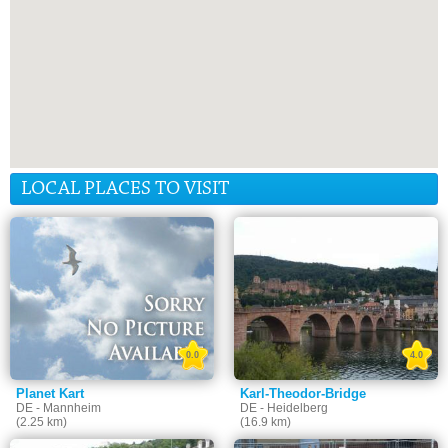
LOCAL PLACES TO VISIT
0.0
4.0
Planet Kart
Karl-Theodor-Bridge
DE - Mannheim
DE - Heidelberg
(2.25 km)
(16.9 km)