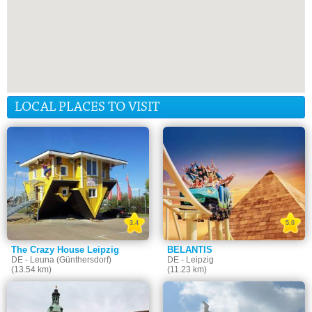
LOCAL PLACES TO VISIT
3.4
5.0
The Crazy House Leipzig
BELANTIS
DE - Leuna (Günthersdorf)
DE - Leipzig
(13.54 km)
(11.23 km)