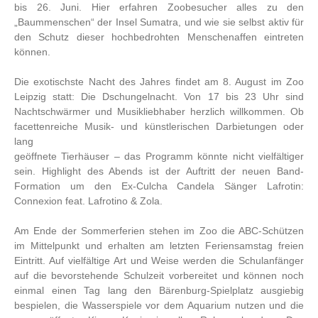
bis 26. Juni. Hier erfahren Zoobesucher alles zu den
„Baummenschen“ der Insel Sumatra, und wie sie selbst aktiv für
den Schutz dieser hochbedrohten Menschenaffen eintreten
können.
Die exotischste Nacht des Jahres findet am 8. August im Zoo
Leipzig statt: Die Dschungelnacht. Von 17 bis 23 Uhr sind
Nachtschwärmer und Musikliebhaber herzlich willkommen. Ob
facettenreiche Musik- und künstlerischen Darbietungen oder
lang
geöffnete Tierhäuser – das Programm könnte nicht vielfältiger
sein. Highlight des Abends ist der Auftritt der neuen Band-
Formation um den Ex-Culcha Candela Sänger Lafrotin:
Connexion feat. Lafrotino & Zola.
Am Ende der Sommerferien stehen im Zoo die ABC-Schützen
im Mittelpunkt und erhalten am letzten Feriensamstag freien
Eintritt. Auf vielfältige Art und Weise werden die Schulanfänger
auf die bevorstehende Schulzeit vorbereitet und können noch
einmal einen Tag lang den Bärenburg-Spielplatz ausgiebig
bespielen, die Wasserspiele vor dem Aquarium nutzen und die