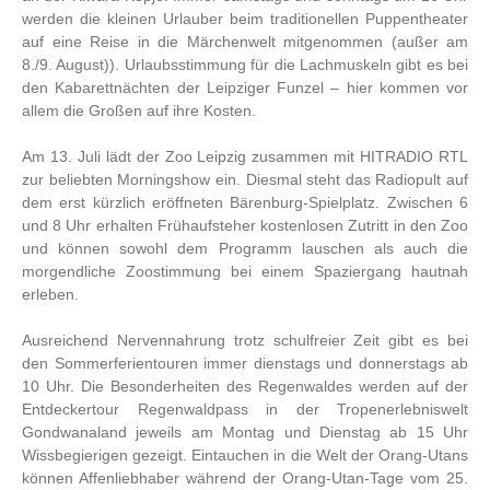
werden die kleinen Urlauber beim traditionellen Puppentheater
auf eine Reise in die Märchenwelt mitgenommen (außer am
8./9. August)). Urlaubsstimmung für die Lachmuskeln gibt es bei
den Kabarettnächten der Leipziger Funzel – hier kommen vor
allem die Großen auf ihre Kosten.
Am 13. Juli lädt der Zoo Leipzig zusammen mit HITRADIO RTL
zur beliebten Morningshow ein. Diesmal steht das Radiopult auf
dem erst kürzlich eröffneten Bärenburg-Spielplatz. Zwischen 6
und 8 Uhr erhalten Frühaufsteher kostenlosen Zutritt in den Zoo
und können sowohl dem Programm lauschen als auch die
morgendliche Zoostimmung bei einem Spaziergang hautnah
erleben.
Ausreichend Nervennahrung trotz schulfreier Zeit gibt es bei
den Sommerferientouren immer dienstags und donnerstags ab
10 Uhr. Die Besonderheiten des Regenwaldes werden auf der
Entdeckertour Regenwaldpass in der Tropenerlebniswelt
Gondwanaland jeweils am Montag und Dienstag ab 15 Uhr
Wissbegierigen gezeigt. Eintauchen in die Welt der Orang-Utans
können Affenliebhaber während der Orang-Utan-Tage vom 25.