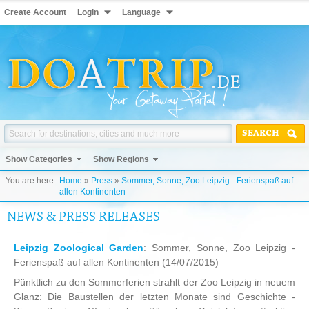
Create Account
Login
Language
SEARCH
Show Categories
Show Regions
You are here:
Home
»
Press
»
Sommer, Sonne, Zoo Leipzig - Ferienspaß auf
allen Kontinenten
NEWS & PRESS RELEASES
Leipzig Zoological Garden
: Sommer, Sonne, Zoo Leipzig -
Ferienspaß auf allen Kontinenten
(14/07/2015)
Pünktlich zu den Sommerferien strahlt der Zoo Leipzig in neuem
Glanz: Die Baustellen der letzten Monate sind Geschichte -