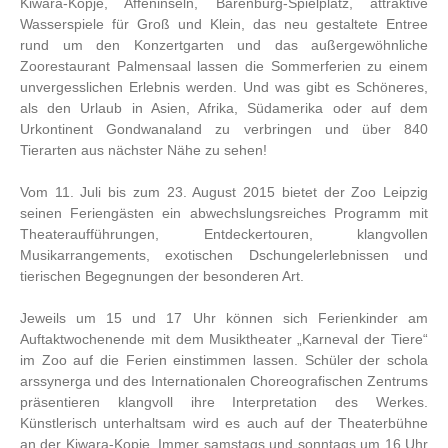
Kiwara-Kopje, Affeninseln, Bärenburg-Spielplatz, attraktive
Wasserspiele für Groß und Klein, das neu gestaltete Entree
rund um den Konzertgarten und das außergewöhnliche
Zoorestaurant Palmensaal lassen die Sommerferien zu einem
unvergesslichen Erlebnis werden. Und was gibt es Schöneres,
als den Urlaub in Asien, Afrika, Südamerika oder auf dem
Urkontinent Gondwanaland zu verbringen und über 840
Tierarten aus nächster Nähe zu sehen!
Vom 11. Juli bis zum 23. August 2015 bietet der Zoo Leipzig
seinen Feriengästen ein abwechslungsreiches Programm mit
Theateraufführungen, Entdeckertouren, klangvollen
Musikarrangements, exotischen Dschungelerlebnissen und
tierischen Begegnungen der besonderen Art.
Jeweils um 15 und 17 Uhr können sich Ferienkinder am
Auftaktwochenende mit dem Musiktheater „Karneval der Tiere“
im Zoo auf die Ferien einstimmen lassen. Schüler der schola
arssynerga und des Internationalen Choreografischen Zentrums
präsentieren klangvoll ihre Interpretation des Werkes.
Künstlerisch unterhaltsam wird es auch auf der Theaterbühne
an der Kiwara-Kopje. Immer samstags und sonntags um 16 Uhr