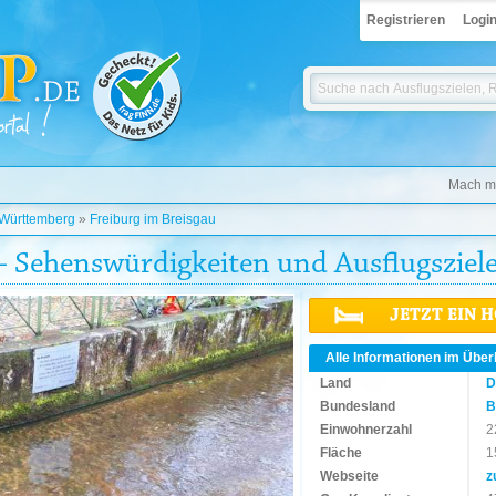
Registrieren
Logi
Mach mi
Württemberg
»
Freiburg im Breisgau
 - Sehenswürdigkeiten und Ausflugsziel
JETZT EIN 
Alle Informationen im Über
Land
D
Bundesland
B
Einwohnerzahl
2
Fläche
1
Webseite
z