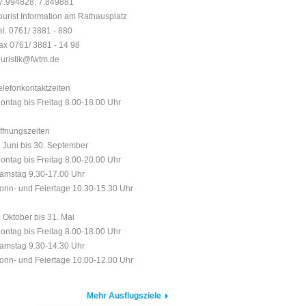
7.994828, 7.849881
ourist Information am Rathausplatz
el. 0761/ 3881 - 880
ax 0761/ 3881 - 14 98
ouristik@fwtm.de
elefonkontaktzeiten
ontag bis Freitag 8.00-18.00 Uhr
ffnungszeiten
. Juni bis 30. September
ontag bis Freitag 8.00-20.00 Uhr
amstag 9.30-17.00 Uhr
onn- und Feiertage 10.30-15.30 Uhr
. Oktober bis 31. Mai
ontag bis Freitag 8.00-18.00 Uhr
amstag 9.30-14.30 Uhr
onn- und Feiertage 10.00-12.00 Uhr
Mehr Ausflugsziele