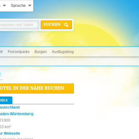
n
Sprache
SUCHEN
t!
Freizeitparks
Burgen
Ausflugsblog
e
HOTEL IN DER NÄHE BUCHEN
blick
eutschland
aden-Württemberg
21900
53 km²
ur Webseite