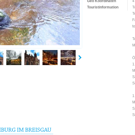
Geo Koordinaten
4
Touristinformation
T
T
F
t
T
M
Ö
1
M
S
S
1
M
S
S
IBURG IM BREISGAU