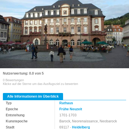
Nutzerwertung: 0.0 von 5
0 Bewertungen
Klicke auf die Sterne um das Ausflugsziel zu bewerten
Alle Informationen im Überblick
Typ
Rathaus
Epoche
Frühe Neuzeit
Entstehung
1701-1703
Kunstepoche
Barock, Neorenaissance, Neobarock
Stadt
69117 -
Heidelberg