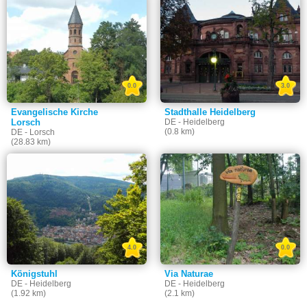
0.0
3.0
Evangelische Kirche
Stadthalle Heidelberg
Lorsch
DE - Heidelberg
(0.8 km)
DE - Lorsch
(28.83 km)
4.0
0.0
Königstuhl
Via Naturae
DE - Heidelberg
DE - Heidelberg
(1.92 km)
(2.1 km)