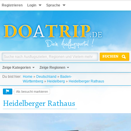
Registrieren
Login
Sprache
SUCHEN
Zeige Kategorien
Zeige Regionen
Du bist hier:
Home
»
Deutschland
»
Baden-
Württemberg
»
Heidelberg
»
Heidelberger Rathaus
Als besucht markieren
Heidelberger Rathaus