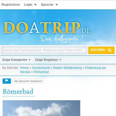
Registrieren
Login
Sprache
SUCHEN
Zeige Kategorien
Zeige Regionen
Du bist hier:
Home
»
Deutschland
»
Baden-Württemberg
»
Rottenburg am
Neckar
»
Römerbad
Als besucht markieren
Römerbad