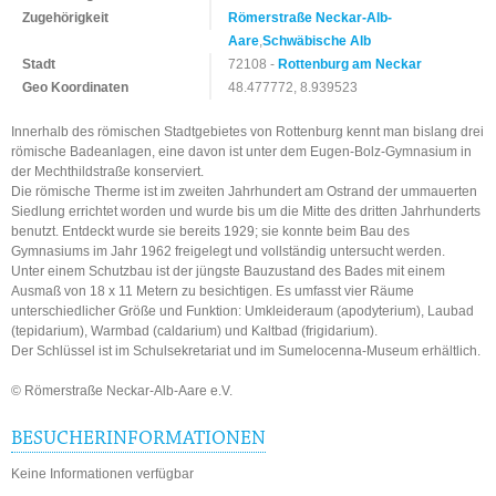
Zugehörigkeit
Römerstraße Neckar-Alb-
Aare
,
Schwäbische Alb
Stadt
72108 -
Rottenburg am Neckar
Geo Koordinaten
48.477772, 8.939523
Innerhalb des römischen Stadtgebietes von Rottenburg kennt man bislang drei
römische Badeanlagen, eine davon ist unter dem Eugen-Bolz-Gymnasium in
der Mechthildstraße konserviert.
Die römische Therme ist im zweiten Jahrhundert am Ostrand der ummauerten
Siedlung errichtet worden und wurde bis um die Mitte des dritten Jahrhunderts
benutzt. Entdeckt wurde sie bereits 1929; sie konnte beim Bau des
Gymnasiums im Jahr 1962 freigelegt und vollständig untersucht werden.
Unter einem Schutzbau ist der jüngste Bauzustand des Bades mit einem
Ausmaß von 18 x 11 Metern zu besichtigen. Es umfasst vier Räume
unterschiedlicher Größe und Funktion: Umkleideraum (apodyterium), Laubad
(tepidarium), Warmbad (caldarium) und Kaltbad (frigidarium).
Der Schlüssel ist im Schulsekretariat und im Sumelocenna-Museum erhältlich.
© Römerstraße Neckar-Alb-Aare e.V.
BESUCHERINFORMATIONEN
Keine Informationen verfügbar