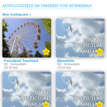
AUSFLUGSZIELE IM UMKREIS VON RÖMERBAD
Mehr Ausflugsziele
3.8
0.0
Freizeitpark Traumland
Bärenhöhle
DE - Sonnenbühl
DE - Sonnenbühl
(23.55 km)
(23.62 km)
0.0
0.0