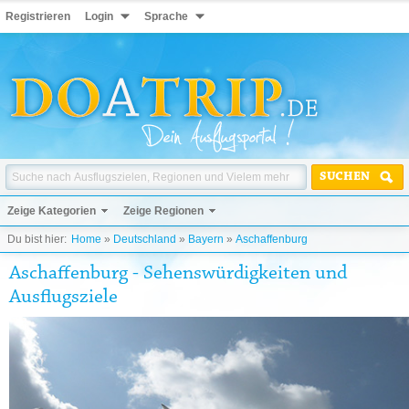
Registrieren
Login
Sprache
SUCHEN
Zeige Kategorien
Zeige Regionen
Du bist hier:
Home
»
Deutschland
»
Bayern
»
Aschaffenburg
Aschaffenburg - Sehenswürdigkeiten und
Ausflugsziele