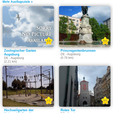
Mehr Ausflugsziele
0.0
0.0
Zoologischer Garten
Prinzregentenbrunnen
Augsburg
DE - Augsburg
(0.76 km)
DE - Augsburg
(2.21 km)
4.0
0.0
Hochseilgarten der
Rotes Tor