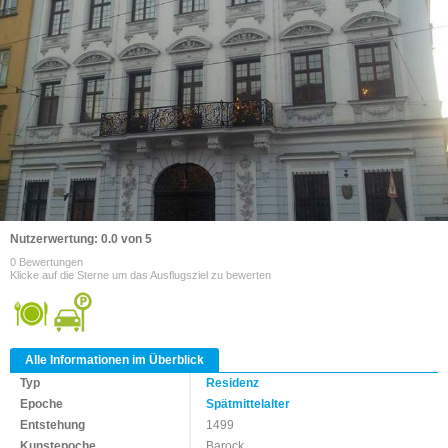
Nutzerwertung: 0.0 von 5
0 Bewertungen
Klicke auf die Sterne um das Ausflugsziel zu bewerten
Alle Informationen im Überblick
Typ
Residenz
Epoche
Spätmittelalter
Entstehung
1499
Kunstepoche
Barock