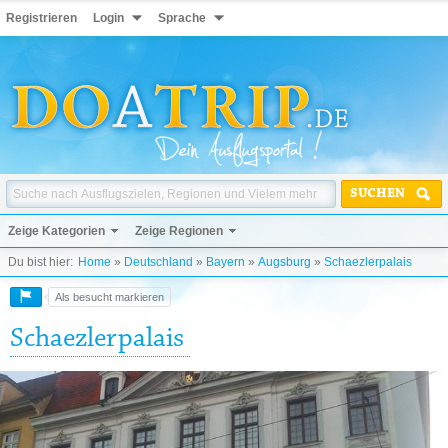
Registrieren
Login
Sprache
SUCHEN
Zeige Kategorien
Zeige Regionen
Du bist hier:
Home
»
Deutschland
»
Bayern
»
Augsburg
»
Schaezlerpalais
Als besucht markieren
Schaezlerpalais