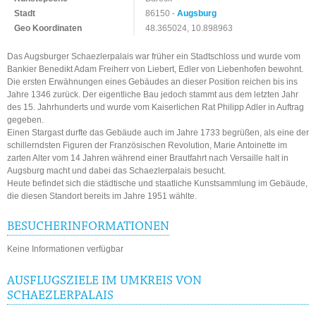
Stadt
86150 -
Augsburg
Geo Koordinaten
48.365024, 10.898963
Das Augsburger Schaezlerpalais war früher ein Stadtschloss und wurde vom
Bankier Benedikt Adam Freiherr von Liebert, Edler von Liebenhofen bewohnt.
Die ersten Erwähnungen eines Gebäudes an dieser Position reichen bis ins
Jahre 1346 zurück. Der eigentliche Bau jedoch stammt aus dem letzten Jahr
des 15. Jahrhunderts und wurde vom Kaiserlichen Rat Philipp Adler in Auftrag
gegeben.
Einen Stargast durfte das Gebäude auch im Jahre 1733 begrüßen, als eine der
schillerndsten Figuren der Französischen Revolution, Marie Antoinette im
zarten Alter vom 14 Jahren während einer Brautfahrt nach Versaille halt in
Augsburg macht und dabei das Schaezlerpalais besucht.
Heute befindet sich die städtische und staatliche Kunstsammlung im Gebäude,
die diesen Standort bereits im Jahre 1951 wählte.
BESUCHERINFORMATIONEN
Keine Informationen verfügbar
AUSFLUGSZIELE IM UMKREIS VON
SCHAEZLERPALAIS