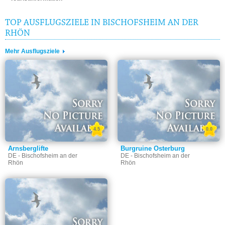
TOP AUSFLUGSZIELE IN BISCHOFSHEIM AN DER
RHÖN
Mehr Ausflugsziele
4.5
0.0
Arnsberglifte
Burgruine Osterburg
DE - Bischofsheim an der
DE - Bischofsheim an der
Rhön
Rhön