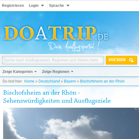
Registrieren
Login
Sprache
SUCHEN
Zeige Kategorien
Zeige Regionen
Du bist hier:
Home
»
Deutschland
»
Bayern
»
Bischofsheim an der Rhön
Bischofsheim an der Rhön -
Sehenswürdigkeiten und Ausflugsziele