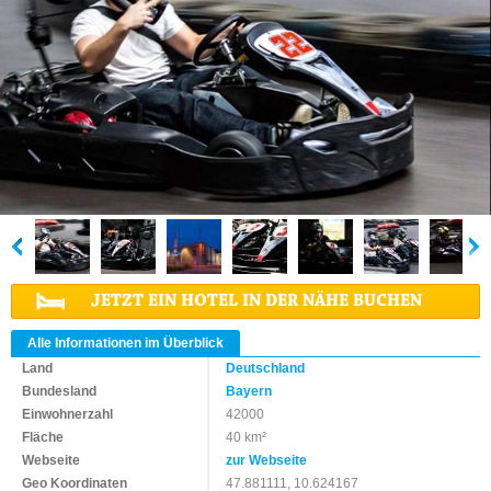
JETZT EIN HOTEL IN DER NÄHE BUCHEN
Alle Informationen im Überblick
Land
Deutschland
Bundesland
Bayern
Einwohnerzahl
42000
Fläche
40 km²
Webseite
zur Webseite
Geo Koordinaten
47.881111, 10.624167