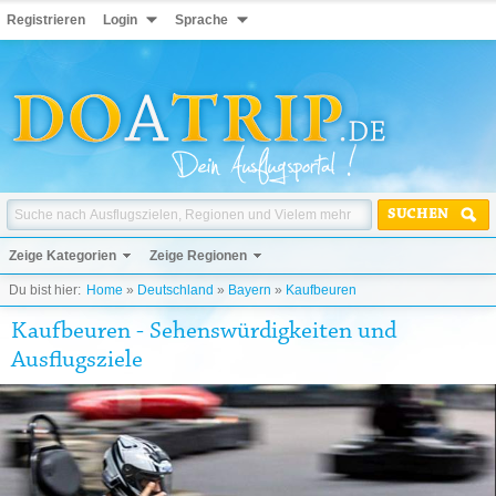
Registrieren
Login
Sprache
SUCHEN
Zeige Kategorien
Zeige Regionen
Du bist hier:
Home
»
Deutschland
»
Bayern
»
Kaufbeuren
Kaufbeuren - Sehenswürdigkeiten und
Ausflugsziele