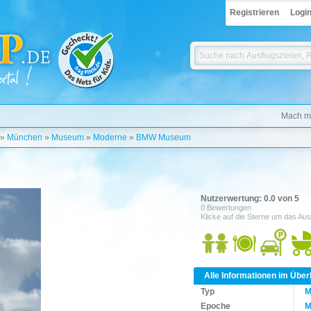
Registrieren
Logi
Mach mi
»
München
»
Museum
»
Moderne
»
BMW Museum
Nutzerwertung: 0.0 von 5
0 Bewertungen
Klicke auf die Sterne um das Aus
Alle Informationen im Über
Typ
M
Epoche
M