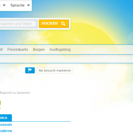
n
Sprache
SUCHEN
t!
Freizeitparks
Burgen
Ausflugsblog
Als besucht markieren
flugsziel zu bewerten
blick
useum
oderne