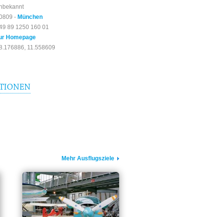
nbekannt
0809 -
München
49 89 1250 160 01
ur Homepage
8.176886, 11.558609
TIONEN
Mehr Ausflugsziele