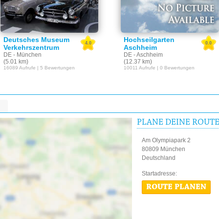
Deutsches Museum
Hochseilgarten
4.0
0.0
Verkehrszentrum
Aschheim
DE - München
DE - Aschheim
(5.01 km)
(12.37 km)
16089 Aufrufe | 5 Bewertungen
10011 Aufrufe | 0 Bewertungen
PLANE DEINE ROUT
Am Olympiapark 2
80809 München
Deutschland
Startadres
ROUTE PLANEN