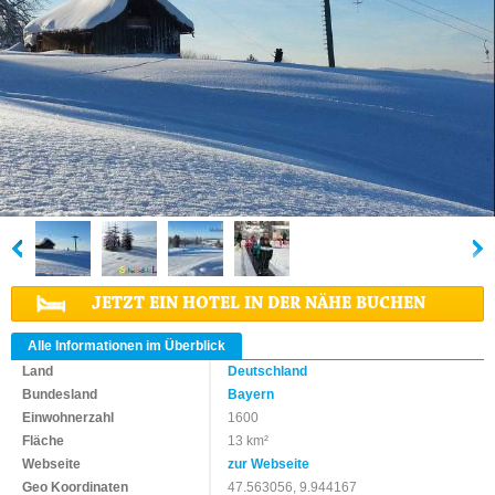
JETZT EIN HOTEL IN DER NÄHE BUCHEN
Alle Informationen im Überblick
Land
Deutschland
Bundesland
Bayern
Einwohnerzahl
1600
Fläche
13 km²
Webseite
zur Webseite
Geo Koordinaten
47.563056, 9.944167