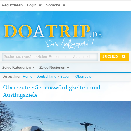
Registrieren
Login
Sprache
SUCHEN
Zeige Kategorien
Zeige Regionen
Du bist hier:
Home
»
Deutschland
»
Bayern
»
Oberreute
Oberreute - Sehenswürdigkeiten und
Ausflugsziele