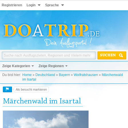
Registrieren
Login
Sprache
SUCHEN
Zeige Kategorien
Zeige Regionen
Du bist hier:
Home
»
Deutschland
»
Bayern
»
Wolfratshausen
»
Märchenwald
im Isartal
Als besucht markieren
Märchenwald im Isartal