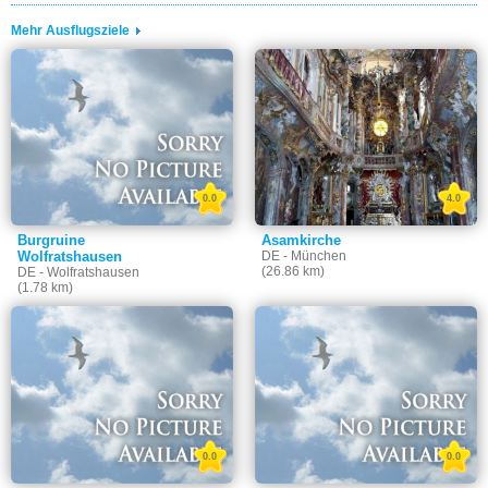
Mehr Ausflugsziele
0.0
4.0
Burgruine
Asamkirche
Wolfratshausen
DE - München
(26.86 km)
DE - Wolfratshausen
(1.78 km)
0.0
0.0