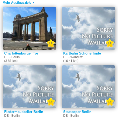
Mehr Ausflugsziele
0.0
0.0
Charlottenburger Tor
Kartbahn Schönerlinde
DE - Berlin
DE - Wandlitz
(3.81 km)
(16.41 km)
0.0
0.0
Fledermauskeller Berlin
Staatsoper Berlin
DE - Berlin
DE - Berlin