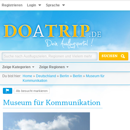
Registrieren
Login
Sprache
SUCHEN
Zeige Kategorien
Zeige Regionen
Du bist hier:
Home
»
Deutschland
»
Berlin
»
Berlin
»
Museum für
Kommunikation
Als besucht markieren
Museum für Kommunikation