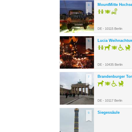
MountMitte Hochse
3.
DE - 10115 Berlin
Lucia Weihnachts
5.
DE - 10435 Berlin
Brandenburger Tor
7.
DE - 10117 Berlin
Siegessäule
9.