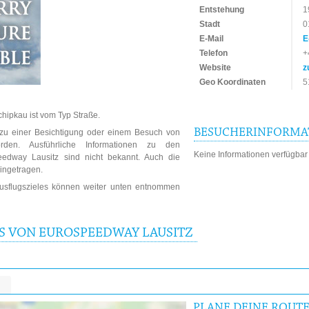
Entstehung
1
Stadt
0
E-Mail
E
Telefon
+
Website
z
Geo Koordinaten
5
hipkau ist vom Typ Straße.
BESUCHERINFORMA
n zu einer Besichtigung oder einem Besuch von
rden. Ausführliche Informationen zu den
Keine Informationen verfügbar
eedway Lausitz sind nicht bekannt. Auch die
eingetragen.
Ausflugszieles können weiter unten entnommen
IS VON EUROSPEEDWAY LAUSITZ
PLANE DEINE ROUT