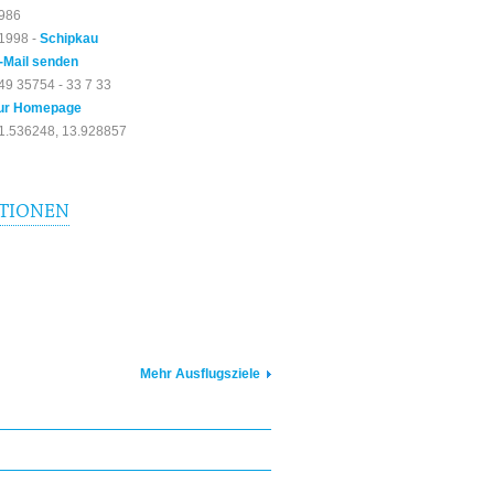
986
1998 -
Schipkau
-Mail senden
49 35754 - 33 7 33
ur Homepage
1.536248, 13.928857
TIONEN
Mehr Ausflugsziele
E