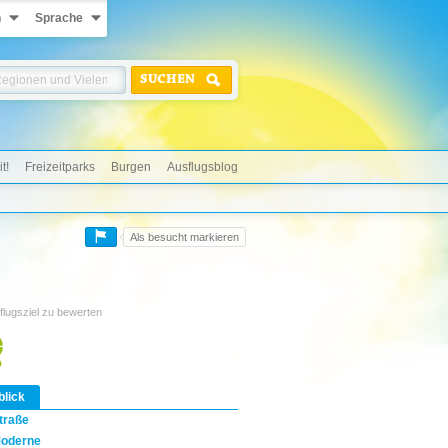
n
Sprache
SUCHEN
t!
Freizeitparks
Burgen
Ausflugsblog
Als besucht markieren
flugsziel zu bewerten
blick
traße
oderne