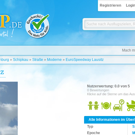
Registrieren
Logi
Mach mi
nburg
»
Schipkau
»
Straße
»
Moderne
»
EuroSpeedway Lausitz
tz
Nutzerwertung: 0.0 von 5
0 Bewertungen
Klicke auf die Sterne um das Aus
Alle Informationen im Über
Typ
S
Epoche
M