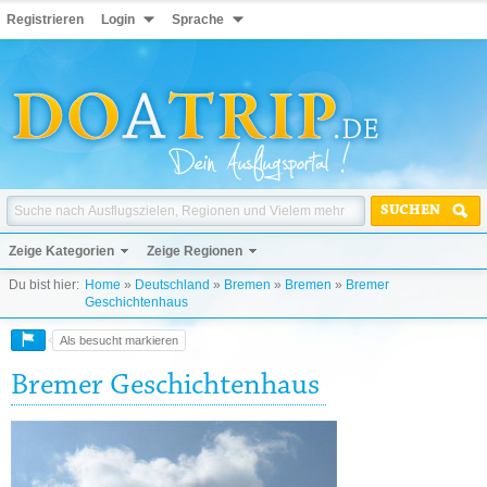
Registrieren
Login
Sprache
SUCHEN
Zeige Kategorien
Zeige Regionen
Du bist hier:
Home
»
Deutschland
»
Bremen
»
Bremen
»
Bremer
Geschichtenhaus
Als besucht markieren
Bremer Geschichtenhaus