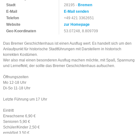
Stadt
28195 -
Bremen
E-Mail
E-Mail senden
Telefon
+49 421 3362651
Website
zur Homepage
Geo Koordinaten
53.07248, 8.809709
Das Bremer Geschichtenhaus ist einen Ausflug wert. Es handelt sich um den
Anlaufpunkt für historische Stadtführungen mit Darstellern in historisch
korrekten Kostümen.
Wer also mal einen besonderen Ausflug machen möchte, mit Spaß, Spannung
und Lerneffekt, der sollte das Bremer Geschichtenhaus aufsuchen.
Öffnungszeiten
Mo 12-18 Uhr
Di-So 11-18 Uhr
Letzte Führung um 17 Uhr
Eintritt
Erwachsene 6,90 €
Senioren 5,90 €
Schüler/Kinder 2,50 €
ermäßigt 3,50 €
Familienkarte: 12,- € (gültig für 2 Erwachsene und bis zu 5 Kinder bis 17 Jahre)