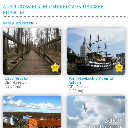
AUSFLUGSZIELE IM UMKREIS VON ÜBERSEE-
MUSEUM
Mehr Ausflugsziele
3.0
5.0
Ozeanbrücke
Pannekoekschip Admiral
DE - Harpstedt
Nelson
(23.54 km)
DE - Bremen
(1.03 km)