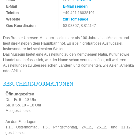
Stadt
28195 -
Bremen
E-Mail
E-Mail senden
Telefon
+49 421 16038101
Website
zur Homepage
Geo Koordinaten
53.08307, 8.811147
Das Bremer Übersee-Museum ist ein mehr als 100 Jahre altes Museum und
liegt direkt neben dem Hauptbahnhof. Es ist ein großartiges Ausflugsziel,
insbesondere bei schlechtem Wetter.
Das Museum bietet eine Ausstellung zu den Kernthemen Natur, Kultur sowie
Handel und befasst sich, wie der Name schon vermuten lässt, mit weiteren
Ausstellungen zu überseeischen Ländern und Kontinenten, wie Asien, Amerika
oder Afrika.
BESUCHERINFORMATIONEN
Öffnungszeiten
Di. – Fr. 9 – 18 Uhr
Sa. & So. 10 – 18 Uhr
Mo. geschlossen
An den Feiertagen
1.1., Ostermontag, 1.5., Pfingstmontag, 24.12., 25.12. und 31.12.
geschlossen.