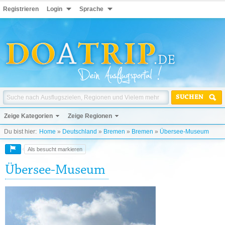
Registrieren
Login
Sprache
SUCHEN
Zeige Kategorien
Zeige Regionen
Du bist hier:
Home
»
Deutschland
»
Bremen
»
Bremen
»
Übersee-Museum
Als besucht markieren
Übersee-Museum