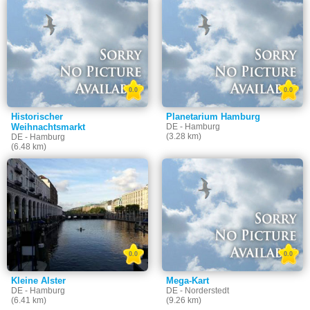
0.0
0.0
Historischer
Planetarium Hamburg
Weihnachtsmarkt
DE - Hamburg
(3.28 km)
DE - Hamburg
(6.48 km)
0.0
0.0
Kleine Alster
Mega-Kart
DE - Hamburg
DE - Norderstedt
(6.41 km)
(9.26 km)