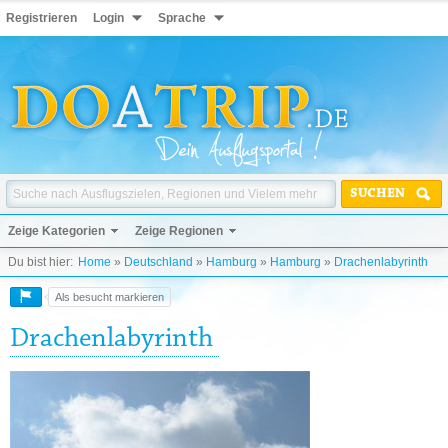
Registrieren
Login
Sprache
SUCHEN
Zeige Kategorien
Zeige Regionen
Du bist hier:
Home
»
Deutschland
»
Hamburg
»
Hamburg
»
Drachenlabyrinth
Als besucht markieren
Drachenlabyrinth