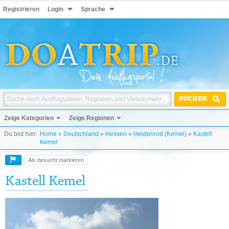
Registrieren
Login
Sprache
SUCHEN
Zeige Kategorien
Zeige Regionen
Du bist hier:
Home
»
Deutschland
»
Hessen
»
Heidenrod (Kemel)
»
Kastell
Kemel
Als besucht markieren
Kastell Kemel