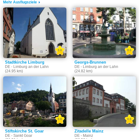
Mehr Ausflugsziele
3.0
0.0
Stadtkirche Limburg
Georgs-Brunnen
DE - Limburg an der Lahn
DE - Limburg an der Lahn
(24.95 km)
(24.82 km)
0.0
0.0
Stiftskirche St. Goar
Zitadelle Mainz
DE - Sankt Goar
DE - Mainz