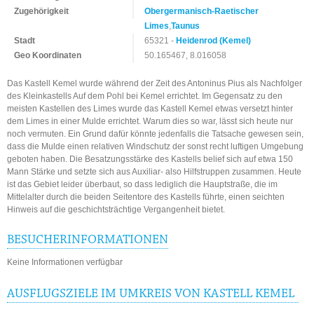
Zugehörigkeit
Obergermanisch-Raetischer
Limes
,
Taunus
Stadt
65321 -
Heidenrod (Kemel)
Geo Koordinaten
50.165467, 8.016058
Das Kastell Kemel wurde während der Zeit des Antoninus Pius als Nachfolger
des Kleinkastells Auf dem Pohl bei Kemel errichtet. Im Gegensatz zu den
meisten Kastellen des Limes wurde das Kastell Kemel etwas versetzt hinter
dem Limes in einer Mulde errichtet. Warum dies so war, lässt sich heute nur
noch vermuten. Ein Grund dafür könnte jedenfalls die Tatsache gewesen sein,
dass die Mulde einen relativen Windschutz der sonst recht luftigen Umgebung
geboten haben. Die Besatzungsstärke des Kastells belief sich auf etwa 150
Mann Stärke und setzte sich aus Auxiliar- also Hilfstruppen zusammen. Heute
ist das Gebiet leider überbaut, so dass lediglich die Hauptstraße, die im
Mittelalter durch die beiden Seitentore des Kastells führte, einen seichten
Hinweis auf die geschichtsträchtige Vergangenheit bietet.
BESUCHERINFORMATIONEN
Keine Informationen verfügbar
AUSFLUGSZIELE IM UMKREIS VON KASTELL KEMEL