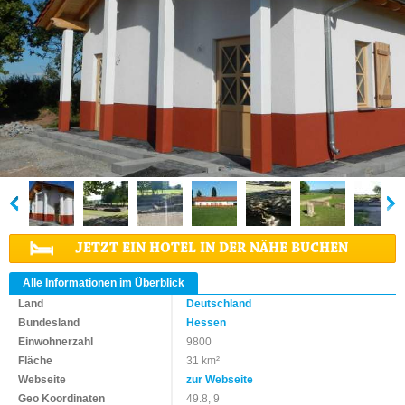
JETZT EIN HOTEL IN DER NÄHE BUCHEN
Alle Informationen im Überblick
Land
Deutschland
Bundesland
Hessen
Einwohnerzahl
9800
Fläche
31 km²
Webseite
zur Webseite
Geo Koordinaten
49.8, 9