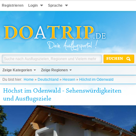
Registrieren
Login
Sprache
SUCHEN
Zeige Kategorien
Zeige Regionen
Du bist hier:
Home
»
Deutschland
»
Hessen
»
Höchst im Odenwald
Höchst im Odenwald - Sehenswürdigkeiten
und Ausflugsziele