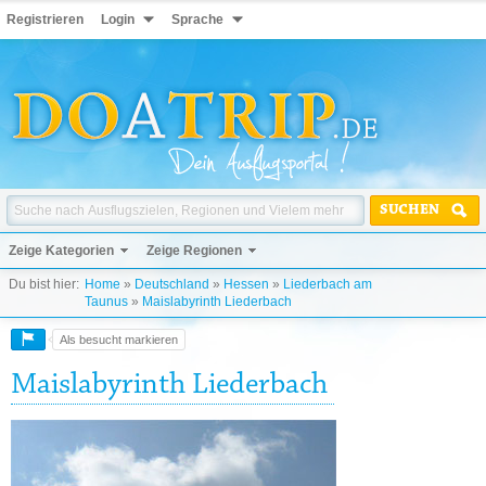
Registrieren
Login
Sprache
SUCHEN
Zeige Kategorien
Zeige Regionen
Du bist hier:
Home
»
Deutschland
»
Hessen
»
Liederbach am
Taunus
»
Maislabyrinth Liederbach
Als besucht markieren
Maislabyrinth Liederbach