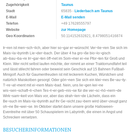
Zugehörigkeit
Taunus
Stadt
65835 -
Liederbach am Taunus
E-Mail
E-Mail senden
Telefon
+49 17628555797
Website
zur Homepage
Geo Koordinaten
50.114152632821, 8.4798051416874
Ir¬ren ist men¬sch¬lich, aber hier so¬gar er¬wünscht: Ver¬lie¬ren Sie sich im
Mais¬la¬byrinth Lie¬der¬bach. Der über 4 ha gro¬ße bio¬lo¬gisch
ab¬bau¬ba¬re Irr¬gar¬ten öff¬net im Som¬mer ei¬ne Pfor¬ten für Groß und
Klein. Wer nicht selbst laufen möchte, der nimmt an einer Traktorrundfahrt teil
und lässt stilecht fahren oder beweist sein Geschick auf 15 Bahnen Fußball-
Minigolf. Auch für Gaumenfreuden ist mit leckerem Kuchen, Würstchen und
natürlich Maiskolben gesorgt. Oder gön¬nen Sie sich ein klei¬nes Be¬au¬ty‐
T¬re¬at¬ment mit ei¬nem Mais¬bad. Nein, uns lie¬gen kei¬ne
wis¬sen¬schaft¬li¬chen Tes¬t¬er-geb¬nis¬se für die ver¬sc¬hö¬nern¬de
Wirk¬sam¬keit von Mais vor, aber das strah¬len¬de Lächeln, dass ein
Be¬such im Mais¬la¬byrinth auf Ihr Ge¬sicht zau¬bern wird über¬zeugt ganz
oh¬ne Be¬wei¬se. Im Oktober startet dann unsere große Halloween-
Eventreihe mit über 50 Schauspielern im Labyrinth, die einen in Angst und
Schrecken versetzen.
BESUCHERINFORMATIONEN