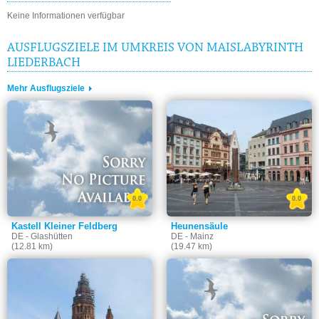
Keine Informationen verfügbar
AUSFLUGSZIELE IM UMKREIS VON MAISLABYRINTH
LIEDERBACH
Mehr Ausflugsziele
0.0
0.0
Kastell Kleiner Feldberg
Heunensäule
DE - Glashütten
DE - Mainz
(12.81 km)
(19.47 km)