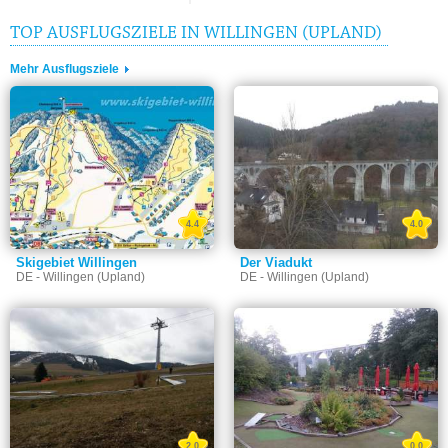
TOP AUSFLUGSZIELE IN WILLINGEN (UPLAND)
Mehr Ausflugsziele
4.4
4.0
Skigebiet Willingen
Der Viadukt
DE - Willingen (Upland)
DE - Willingen (Upland)
2.0
0.0