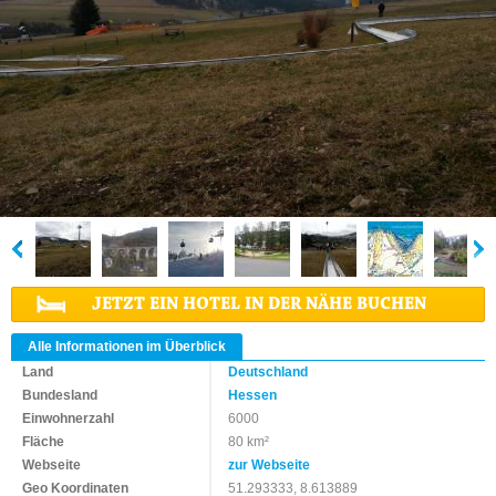
JETZT EIN HOTEL IN DER NÄHE BUCHEN
Alle Informationen im Überblick
Land
Deutschland
Bundesland
Hessen
Einwohnerzahl
6000
Fläche
80 km²
Webseite
zur Webseite
Geo Koordinaten
51.293333, 8.613889