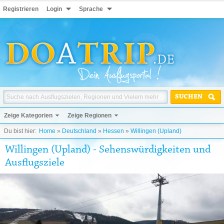
Registrieren
Login
Sprache
SUCHEN
Zeige Kategorien
Zeige Regionen
Du bist hier:
Home
»
Deutschland
»
Hessen
»
Willingen (Upland)
Willingen (Upland) - Sehenswürdigkeiten und
Ausflugsziele