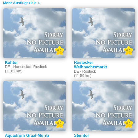
Mehr Ausflugsziele
0.0
0.0
Kuhtor
Rostocker
DE - Hansestadt Rostock
Weihnachtsmarkt
(11.82 km)
DE - Rostock
(11.59 km)
0.0
0.0
Aquadrom Graal-Müritz
Steintor