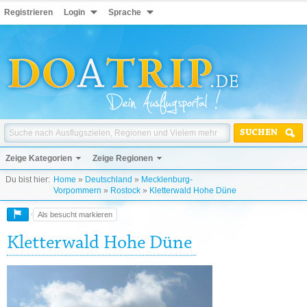
Registrieren
Login
Sprache
SUCHEN
Zeige Kategorien
Zeige Regionen
Du bist hier:
Home
»
Deutschland
»
Mecklenburg-
Vorpommern
»
Rostock
»
Kletterwald Hohe Düne
Als besucht markieren
Kletterwald Hohe Düne