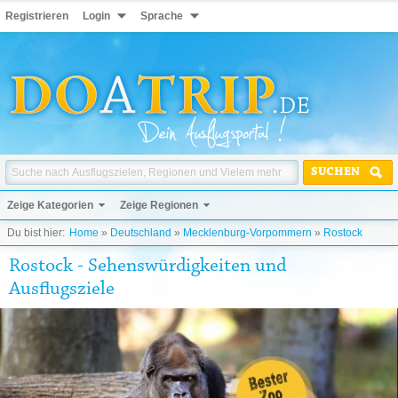
Registrieren
Login
Sprache
SUCHEN
Zeige Kategorien
Zeige Regionen
Du bist hier:
Home
»
Deutschland
»
Mecklenburg-Vorpommern
»
Rostock
Rostock - Sehenswürdigkeiten und
Ausflugsziele