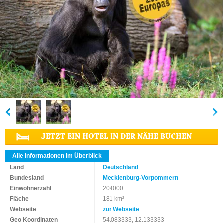
JETZT EIN HOTEL IN DER NÄHE BUCHEN
Alle Informationen im Überblick
Land
Deutschland
Bundesland
Mecklenburg-Vorpommern
Einwohnerzahl
204000
Fläche
181 km²
Webseite
zur Webseite
Geo Koordinaten
54.083333, 12.133333