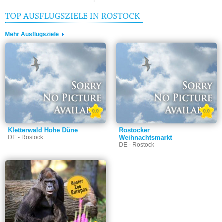
TOP AUSFLUGSZIELE IN ROSTOCK
Mehr Ausflugsziele
0.0
0.0
Kletterwald Hohe Düne
Rostocker
DE - Rostock
Weihnachtsmarkt
DE - Rostock