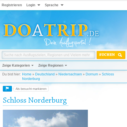
Registrieren
Login
Sprache
SUCHEN
Zeige Kategorien
Zeige Regionen
Du bist hier:
Home
»
Deutschland
»
Niedersachsen
»
Dornum
»
Schloss
Norderburg
Als besucht markieren
Schloss Norderburg