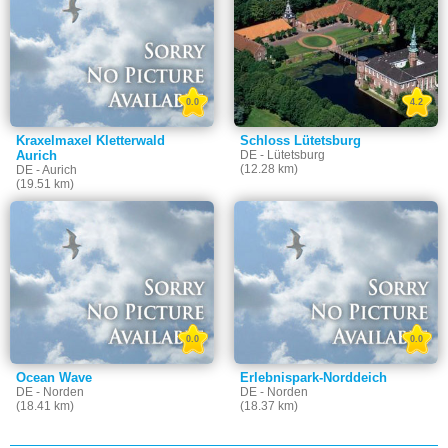
0.0
4.2
Kraxelmaxel Kletterwald
Schloss Lütetsburg
Aurich
DE - Lütetsburg
(12.28 km)
DE - Aurich
(19.51 km)
0.0
0.0
Ocean Wave
Erlebnispark-Norddeich
DE - Norden
DE - Norden
(18.41 km)
(18.37 km)