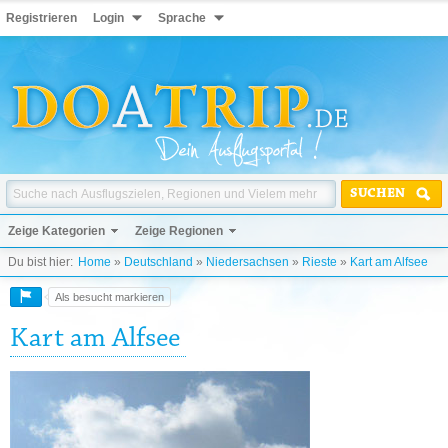
Registrieren
Login
Sprache
SUCHEN
Zeige Kategorien
Zeige Regionen
Du bist hier:
Home
»
Deutschland
»
Niedersachsen
»
Rieste
»
Kart am Alfsee
Als besucht markieren
Kart am Alfsee