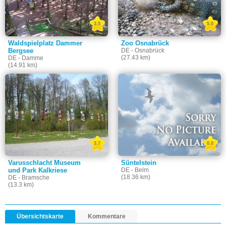
3.5
5.0
Waldspielplatz Dammer
Zoo Osnabrück
Bergsee
DE - Osnabrück
(27.43 km)
DE - Damme
(14.91 km)
3.7
0.0
Varusschlacht Museum
Süntelstein
und Park Kalkriese
DE - Belm
(18.36 km)
DE - Bramsche
(13.3 km)
Übersichtskarte
Kommentare