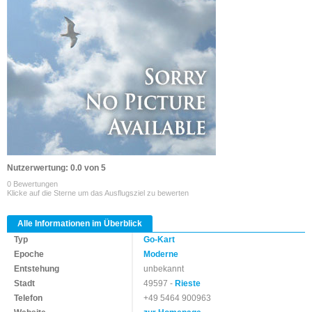
Nutzerwertung: 0.0 von 5
0 Bewertungen
Klicke auf die Sterne um das Ausflugsziel zu bewerten
Alle Informationen im Überblick
Typ
Go-Kart
Epoche
Moderne
Entstehung
unbekannt
Stadt
49597 -
Rieste
Telefon
+49 5464 900963